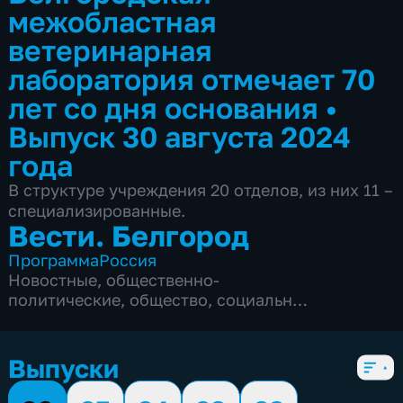
межобластная
ветеринарная
лаборатория отмечает 70
лет со дня основания
•
Выпуск 30 августа 2024
года
В структуре учреждения 20 отделов, из них 11 –
специализированные.
Вести. Белгород
Программа
Россия
Новостные
,
общественно-
политические
,
общество
,
социально-
экономические
,
5 сезонов, 9966 выпусков
Выпуски