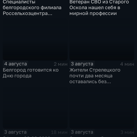
Специалисты
Ветеран СВО из Старого
белгородского филиала
Оскола нашел себя в
Россельхозцентра
мирной профессии
выращивают трихограмму
4 августа
3 августа
2 мин
4 мин
Белгород готовится ко
Жители Стрелецкого
Дню города
почти два месяца
оставались без
водоснабжения из-за
порыва водопровода
3 августа
3 августа
18 мин
3 мин