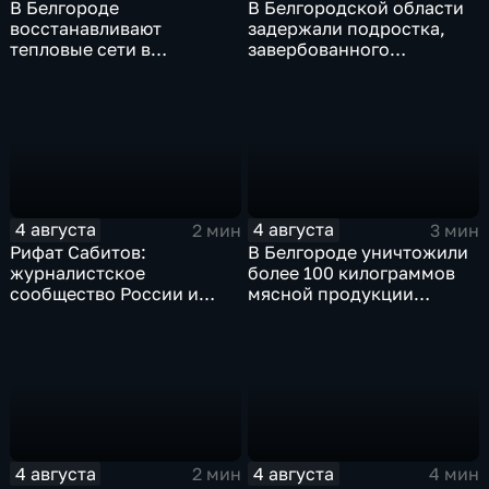
В Белгороде
В Белгородской области
восстанавливают
задержали подростка,
тепловые сети в
завербованного
Заводском переулке
Украиной через чат
знакомств "Дайвинчик"
4 августа
4 августа
2 мин
3 мин
Рифат Сабитов:
В Белгороде уничтожили
журналистское
более 100 килограммов
сообщество России и
мясной продукции
Казахстана должно
неизвестного
совместно противостоять
происхождения
фейкам и дезинформации
4 августа
4 августа
2 мин
4 мин