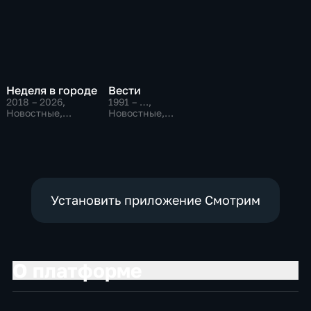
Неделя в городе
Вести
2018 – 2026
,
1991 – …
,
Новостные,
Новостные,
Общественно-
Общественно-
политические,
политические,
общество
социально-
экономические
Установить приложение Смотрим
О платформе