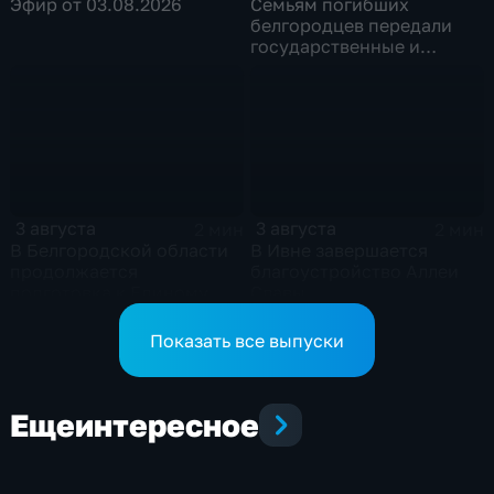
Эфир от 03.08.2026
Семьям погибших
белгородцев передали
государственные и
ведомственные награды
3 августа
3 августа
2 мин
2 мин
В Белгородской области
В Ивне завершается
продолжается
благоустройство Аллеи
подготовка к Единому
Славы
дню голосования
Показать все выпуски
Еще
интересное