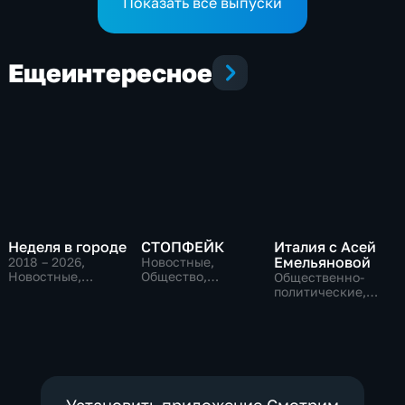
Показать все выпуски
Еще
интересное
Неделя в городе
СТОПФЕЙК
Италия с Асей
Емельяновой
2018 – 2026
,
Новостные,
Новостные,
Общество,
Общественно-
Общество,
общественно-
политические,
общественно-
политические
Общество,
политические
новостные
Установить приложение Смотрим