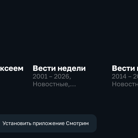
ексеем
Вести недели
Вести 
2001 – 2026
,
2014 – 
Новостные,
Новостн
Общественно-
Общест
политические
политич
-
Установить приложение Смотрим