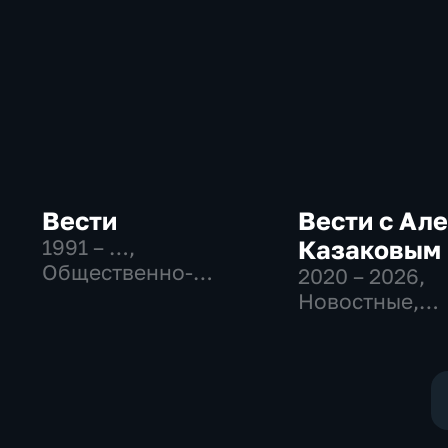
Вести
Вести с Ал
1991 – …
,
Казаковым
Общественно-
2020 – 2026
,
политические,
Новостные,
Социально-
Общественно
экономические,
политические
новостные