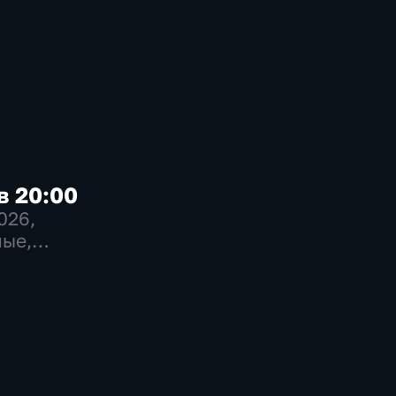
в 20:00
2026
,
ые,
венно-
еские