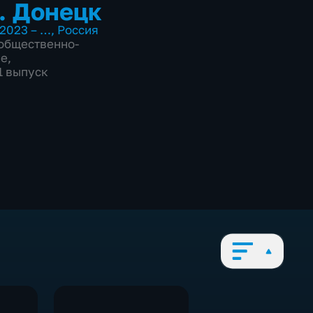
. Донецк
2023 – …
,
Россия
общественно-
ие
,
1 выпуск