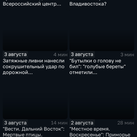
Всероссийский центр
Владивостока?
"Океан"
3 августа
3 августа
4 мин
3 мин
Затяжные ливни нанесли
"Бутылки о голову не
сокрушительный удар по
бил": "голубые береты"
дорожной
отметили
инфраструктуре
профессиональный
Приморья
праздник
3 августа
2 августа
14 мин
28 мин
"Вести. Дальний Восток":
"Местное время.
Мертвые птицы.
Воскресенье": Приморье