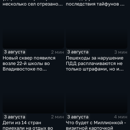
несколько сел отрезано
последствия тайфунов и
от большой земли
готовятся противостоять
новым паводкам
3 августа
3 августа
2 мин
3 мин
Новый сквер появился
Пешеходы за нарушение
возле 22-й школы во
ПДД расплачиваются не
Владивостоке по
только штрафами, но и
программе "Молодежный
жизнью
бюджет"
3 августа
3 августа
2 мин
4 мин
Дети из 14 стран
Что будет с Миллионкой -
приехали на отдых во
визитной карточкой