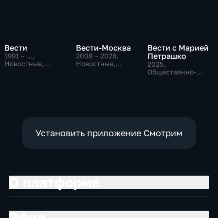
Вести
Вести-Москва
Вести с Марией
Петрашко
1991 – …
,
2008 – 2026
,
Новостные,
Новостные,
2025
,
Общественно-
Общественно-
Общественно-
политические,
политические,
политические,
социально-
социально-
Новостные
экономические
экономические
Установить приложение Смотрим
О платформе
Эфир