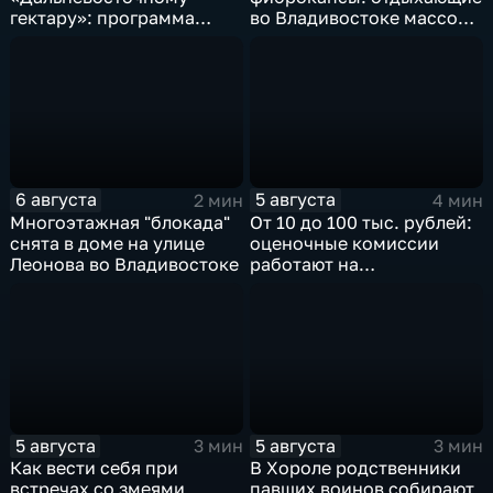
гектару»: программа
во Владивостоке массово
становится более
сталкиваются со
востребованной
странным явлением
6 августа
5 августа
2 мин
4 мин
Многоэтажная "блокада"
От 10 до 100 тыс. рублей:
снята в доме на улице
оценочные комиссии
Леонова во Владивостоке
работают на
пострадавших от паводка
территориях в Приморье
5 августа
5 августа
3 мин
3 мин
Как вести себя при
В Хороле родственники
встречах со змеями
павших воинов собирают