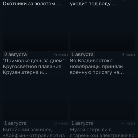
Охотники за золотом.
уходит под воду.
Реки выходят из берегов
Трагическая гибель
Эдуарда Сандлера.
Жертвы "тихой охоты"
2 августа
1 августа
5 мин
3 мин
"Приморье день за днем":
Во Владивостоке
Кругосветное плавание
новобранцы приняли
Крузенштерна и
военную присягу на
Маньчжурская операция
Ворошиловской батарее
1 августа
1 августа
2 мин
4 мин
Китайский эсминец
Музей открыли в
«Кайфын» отправился из
старенькой электричке во