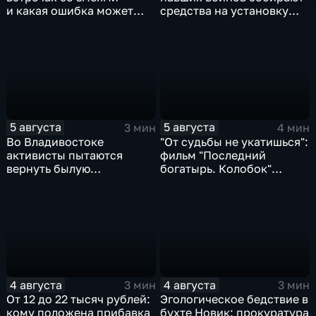
и какая ошибка может
средства на установку
стоить жизни в случае
мемориала героям СВО
укуса?
5 августа
5 августа
3 мин
4 мин
Во Владивостоке
"От судьбы не укатишься":
активисты пытаются
фильм "Последний
вернуть былую
богатырь. Колобок"
уникальность пляжу в
впервые на больших
бухте Стеклянная
экранах
4 августа
4 августа
3 мин
3 мин
От 12 до 22 тысяч рублей:
Эгологическое бедствие в
кому положена прибавка
бухте Новик: прокуратура