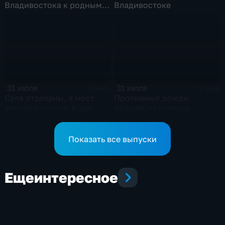
Владивостока к родным
Владивостоке
берегам
31 июля
31 июля
3 мин
3 мин
Села отрезаны, а мост
Проливные дожди
унесло потоком воды:
пришли на помощь
Приморье начало тонуть
приморским рисоводам
после прошедших ливней
Показать все выпуски
Еще
интересное