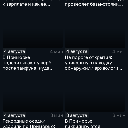
к зарплате и как ее
проверяет базы-стоянки
получить?
маломерных судов
4 августа
4 августа
4 мин
4 мин
В Приморье
На пороге открытия:
подсчитывают ущерб
уникальную находку
после тайфуна: куда
обнаружили археологи на
обращаться за
раскопе Криничного
компенсацией?
городища
4 августа
3 августа
3 мин
3 мин
Рекордные осадки
В Приморье
ударили по Приморью:
ликвидируются