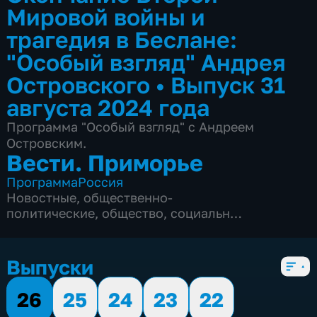
Мировой войны и
трагедия в Беслане:
"Особый взгляд" Андрея
Островского
•
Выпуск 31
августа 2024 года
Программа "Особый взгляд" с Андреем
Островским.
Вести. Приморье
Программа
Россия
Новостные
,
общественно-
политические
,
общество
,
социально-
экономические
,
5 сезонов, 3167 выпусков
Выпуски
26
25
24
23
22