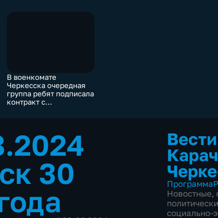
В военкомате
Черкесска очередная
группа ребят подписала
контракт с
Министерством
обороны России
8.2024
Вести
Карач
ск 30
Черке
Программа
Р
 года
Новостные
,
политическ
социально-