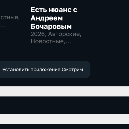
Есть нюанс с
остные,
Андреем
-
Бочаровым
,
2026
, Авторские,
Новостные,
е
общественно-
политические
Установить приложение Смотрим