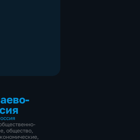
аево-
сия
оссия
общественно-
ие
,
общество
,
экономические
,