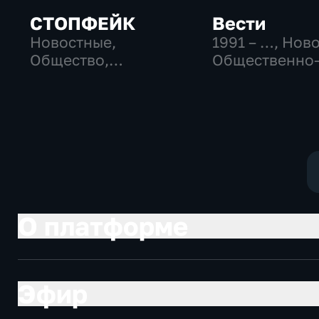
СТОПФЕЙК
Вести
Новостные,
1991 – …
, Нов
Общество,
Общественно
общественно-
политические
политические
социально-
экономически
О платформе
Эфир