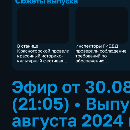
Сюжеты выпуска
В станице
Инспекторы ГИБДД
Красногорской провели
проверили соблюдение
красочный историко-
требований по
культурный фестиваль
обеспечению
"Кавказский рубеж"
безопасности автобусов
на автовокзале
Черкесска
Эфир от 30.0
(21:05)
•
Выпу
августа 2024