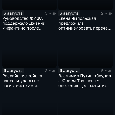
6 августа
6 августа
3 мин
2 мин
Руководство ФИФА
Елена Ямпольская
поддержало Джанни
предложила
Инфантино после
оптимизировать перечень
скандала с продажей
олимпиад для
прав на чемпионаты мира
поступления в вузы
6 августа
6 августа
3 мин
6 мин
Российские войска
Владимир Путин обсудил
нанесли удары по
с Юрием Трутневым
логистическим и
опережающее развитие
энергетическим объектам
Дальнего Востока
ВСУ