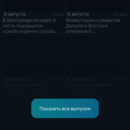
6 августа
6 августа
1 мин
4 мин
В Белгороде концерт в
Инвестиции и развитие
честь годовщины
Дальнего Востока
освобождения города
опережают
продолжился несмотря
среднероссийские
на блэкаут
показатели
6 августа
6 августа
3 мин
1 мин
Дальнему Востоку
В Киргизию прибыл
постоянно удается
Михаил Мишустин
превышать показатели
привлечения
инвестицийВ
Показать все выпуски