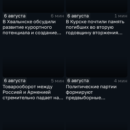
6 августа
6 августа
6 мин
1 мин
В Хвалынске обсудили
В Курске почтили память
развитие курортного
погибших во вторую
потенциала и создание
годовщину вторжения
медицинского кластера
ВСУ
6 августа
6 августа
5 мин
4 мин
Товарооборот между
Политические партии
Россией и Арменией
формируют
стремительно падает на
предвыборные
фоне курса Еревана на
программы на фоне роста
евроинтеграцию
электоральной
активности