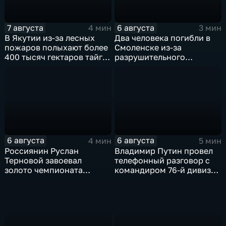
7 августа
6 августа
4 мин
3 мин
В Якутии из-за лесных
Два человека погибли в
пожаров полыхают более
Смоленске из-за
400 тысяч гектаров тайги,
разрушительного
зафиксировано 77 очагов
урагана, 15 тысяч
возгорания
жителей остались без
света
6 августа
6 августа
4 мин
5 мин
Россиянин Руслан
Владимир Путин провел
Терновой завоевал
телефонный разговор с
золото чемпионата
командиром 76-й дивизии
Европы в прыжках с 10-
ВДВ Абдулазизом
метровой вышки
Шихабидовым