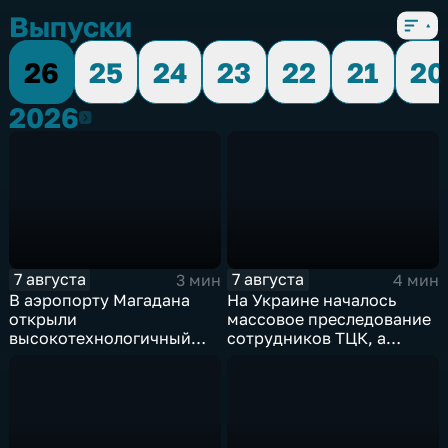
Выпуски
26
25
24
23
22
21
20
2026
2026
7 августа
7 августа
3 мин
4 мин
В аэропорту Магадана
На Украине началось
открыли
массовое преследование
высокотехнологичный
сотрудников ТЦК, а
грузовой терминал
военкоматы пополнят
бывшими заключенными