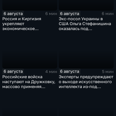
6 августа
6 августа
6 мин
6 мин
Россия и Киргизия
Экс-посол Украины в
укрепляют
США Ольга Стефанишина
экономическое
оказалась под
партнерство в рамках
следствием по делу о
Евразийского
коррупции
экономического союза
6 августа
6 августа
4 мин
5 мин
Российские войска
Эксперты предупреждают
наступают на Дружковку,
о выходе искусственного
массово применяя
интеллекта из-под
оптоволоконные дроны
контроля разработчиков