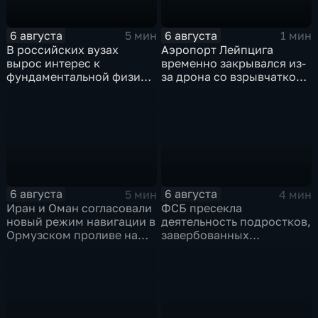
6 августа
6 августа
5 мин
1 мин
В российских вузах
Аэропорт Лейпцига
вырос интерес к
временно закрывался из-
фундаментальной физике
за дрона со взрывчаткой
и авиастроению на фоне
рядом с украинским
перехода к новой модели
грузовым самолетом
образования
6 августа
6 августа
5 мин
4 мин
Иран и Оман согласовали
ФСБ пресекла
новый режим навигации в
деятельность подростков,
Ормузском проливе на
завербованных
фоне нехватки
украинскими
боеприпасов у США
спецслужбами для
терактов в России