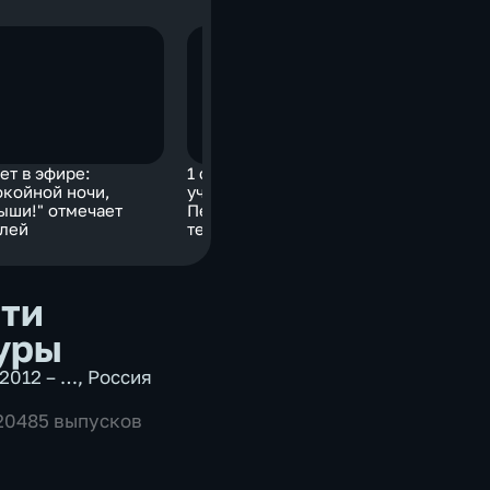
ет в эфире:
1 сентября 1904 года
На экран
окойной ночи,
учредили Санкт-
мультфил
ыши!" отмечает
Петербургское
"Головоло
лей
телеграфное агентство
ти
уры
2012 – …
,
Россия
 20485 выпусков