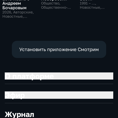
Андреем
Общество,
1991 – …
,
Бочаровым
Общественно-
Новостные,
политические
Общественно-
2026
, Авторские,
политические,
Новостные,
социально-
общественно-
экономические
политические
Установить приложение Смотрим
О платформе
Эфир
Журнал