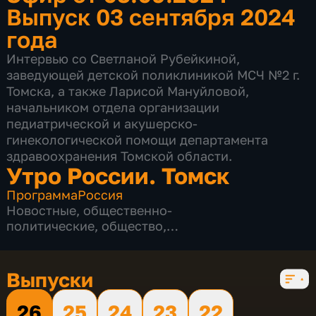
Выпуск 03 сентября 2024
года
Интервью со Светланой Рубейкиной,
заведующей детской поликлиникой МСЧ №2 г.
Томска, а также Ларисой Мануйловой,
начальником отдела организации
педиатрической и акушерско-
гинекологической помощи департамента
здравоохранения Томской области.
Утро России. Томск
Программа
Россия
Новостные
,
общественно-
политические
,
общество
,
развлекательные
,
социально-
экономические
,
5 сезонов, 838 выпусков
Выпуски
26
25
24
23
22