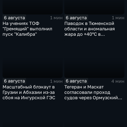
6 августа
6 августа
1 мин
1 мин
На учениях ТОФ
Паводок в Тюменской
"Гремящий" выполнил
области и аномальная
пуск "Калибра"
жара до +40°C в
Ростовской
6 августа
6 августа
1 мин
4 мин
Масштабный блэкаут в
Тегеран и Маскат
Грузии и Абхазии из-за
согласовали проход
сбоя на Ингурской ГЭС
судов через Ормузский
пролив вопреки позиции
США