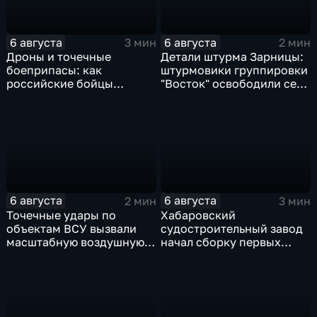
6 августа
6 августа
3 мин
2 мин
Дроны и точечные
Детали штурма Зарницы:
боеприпасы: как
штурмовики группировки
российские бойцы
"Восток" освободили село
выбивают противника в
в Запорожье
ДНР
6 августа
6 августа
2 мин
3 мин
Точечные удары по
Хабаровский
объектам ВСУ вызвали
судостроительный завод
масштабную воздушную
начал сборку первых
тревогу на Украине
дебаркадеров