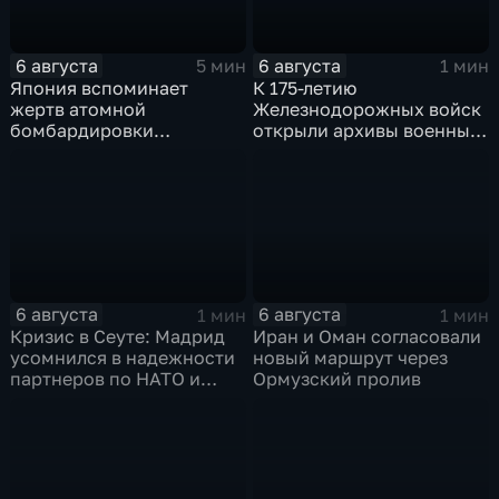
6 августа
6 августа
5 мин
1 мин
Япония вспоминает
К 175-летию
жертв атомной
Железнодорожных войск
бомбардировки
открыли архивы военных
Хиросимы
лет
6 августа
6 августа
1 мин
1 мин
Кризис в Сеуте: Мадрид
Иран и Оман согласовали
усомнился в надежности
новый маршрут через
партнеров по НАТО и
Ормузский пролив
США