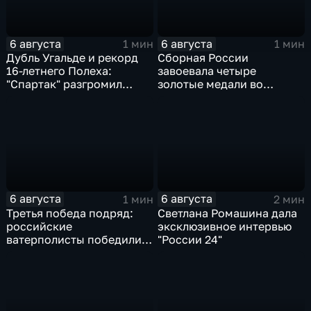
6 августа
6 августа
1 мин
1 мин
Дубль Угальде и рекорд
Сборная России
16-летнего Полеха:
завоевала четыре
"Спартак" разгромил
золотые медали во
"Оренбург" в Кубке
второй день КМ по
России
зимнему плаванию
6 августа
6 августа
1 мин
2 мин
Третья победа подряд:
Светлана Ромашина дала
российские
эксклюзивное интервью
ватерполисты победили
"России 24"
Черногорию на
юниорском чемпионате
мира