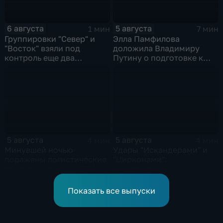
6 августа
5 августа
1 мин
7 мин
Группировки "Север" и
Элла Памфилова
"Восток" взяли под
доложила Владимиру
контроль еще два
Путину о подготовке к
населенных пункта
выборам в Госдуму
5 августа
5 августа
4 мин
4 мин
Минувшей ночью
Удары "Искандерами" и
поражены логистические
"Цирконами":
объекты и склады ВСУ
уничтожены
логистические базы ВСУ
под Киевом
Показать все выпуски