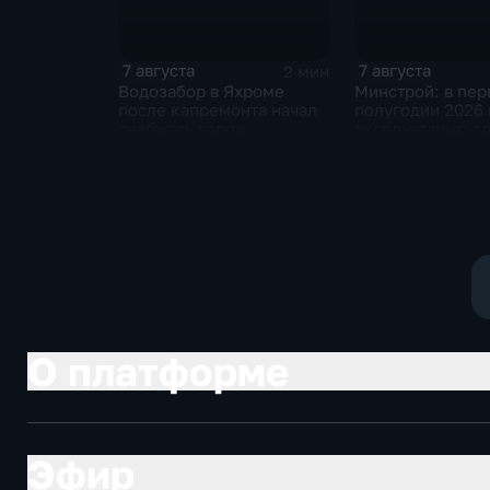
7 августа
7 августа
2 мин
Водозабор в Яхроме
Минстрой: в пе
после капремонта начал
полугодии 2026 
снабжать город
эксплуатацию сд
качественной водой
миллиона "квадр
О платформе
Эфир