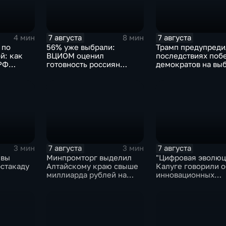
7 августа
7 августа
4 мин
8 мин
 по
56% уже выбрали:
Трамп предупреди
й: как
ВЦИОМ оценил
последствиях поб
РФ
готовность россиян
демократов на выб
чь
голосовать на выборах в
Сенат.
Госдуму
7 августа
7 августа
3 мин
3 мин
квы
Минпромторг выделил
"Цифровая эволюци
эстакаду
Алтайскому краю свыше
Калуге говорили о
миллиарда рублей на
инновационных
промразвитие
IT‑проектах