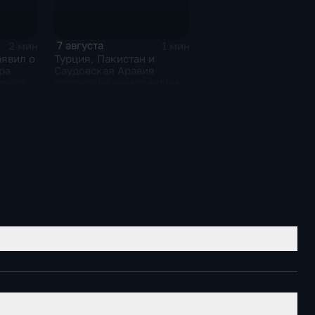
7 августа
2 мин
1 мин
аявил о
Турция, Пакистан и
ра
Саудовская Аравия
арков в
подписали меморандум о
сти
коллективной обороне