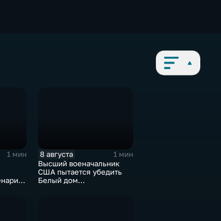
8 августа
1 мин
1 мин
Высший военачальник
США пытается убедить
енарий
Белый дом
на Кубе
незамедлительно
завершить конфликт с
Ираном