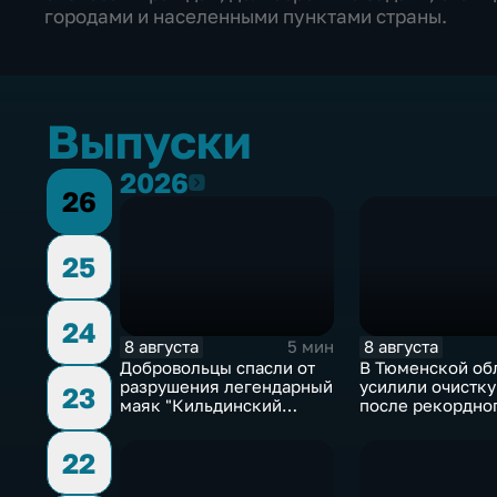
городами и населенными пунктами страны.
Выпуски
2026
2026
26
25
24
8 августа
8 августа
5 мин
Добровольцы спасли от
В Тюменской об
разрушения легендарный
усилили очистку
23
маяк "Кильдинский
после рекордно
Северный"
летнего паводка
22