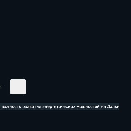
ог
л важность развития энергетических мощностей на Дальнем Во