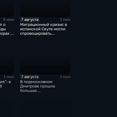
7 августа
5 мин
1 мин
л о
Миграционный кризис в
еды
испанской Сеуте могли
орах в
спровоцировать
спецслужбы Израиля
7 августа
1 мин
1 мин
я": в
В подмосковном
б
Дмитрове прошла
большая
агропромышленная
выставка