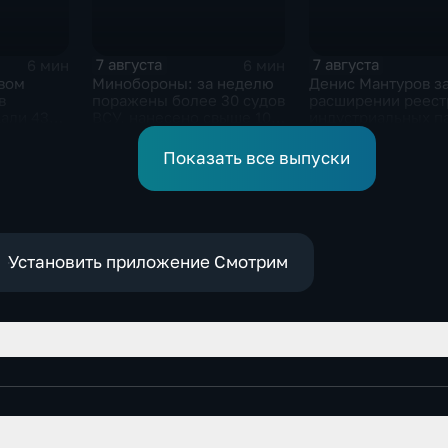
7 августа
7 августа
6 мин
6 мин
рвом
Минобороны: за неделю
Денис Мантуров з
в
поражены более 30 судов
расширении реест
али 43
ВСУ, нанесено свыше 10
индустриальных п
атов"
ударов по ключевым
Ярославской обла
объектам
Показать все выпуски
Установить приложение Смотрим