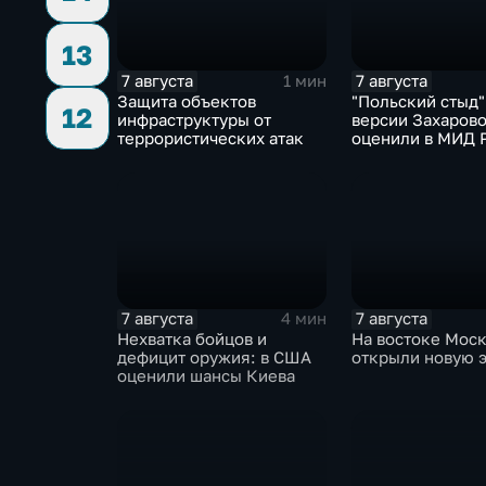
13
7 августа
7 августа
1 мин
Защита объектов
"Польский стыд"
12
инфраструктуры от
версии Захарово
террористических атак
оценили в МИД 
скандальную ре
Навроцкого
7 августа
7 августа
4 мин
Нехватка бойцов и
На востоке Мос
дефицит оружия: в США
открыли новую 
оценили шансы Киева