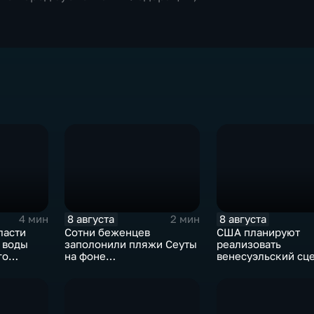
8 августа
8 августа
4 мин
2 мин
ласти
Сотни беженцев
США планируют
 воды
заполонили пляжи Сеуты
реализовать
го
на фоне
венесуэльский сц
катастрофического
для смены власти 
миграционного кризиса