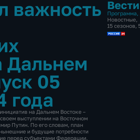
л важность
Вести
Программа
,
Новостные
,
15 сезонов,
их
а Дальнем
уск 05
4 года
 инициатив на Дальнем Востоке –
 своем выступлении на Восточном
ир Путин. По его словам, план
 нынешние и будущие потребности
щие перед субъектами Федерации,