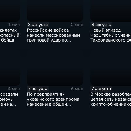
8 августа
8 августа
1 мин
2 мин
жилетах
Российские войска
Новый эпизод
оопасный
нанесли массированный
масштабных учени
 бойца
групповой удар по
Тихоокеанского ф
стратегическим объектам
в глубоком тылу ВСУ
7 августа
7 августа
4 мин
6 мин
 создали
По предприятиям
В Москве разобла
помочь
украинского военпрома
целая сеть незак
ей на
нанесены в общей
крипто-обменник
сложности более 10-ти
массированных и
групповых ударов