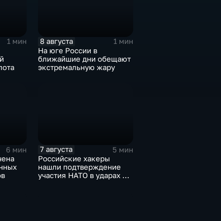
8 августа
1 мин
1 мин
На юге России в
й
ближайшие дни обещают
лота
экстремальную жару
7 августа
6 мин
5 мин
чена
Российские хакеры
онных
нашли подтверждение
ов
участия НАТО в ударах по
России