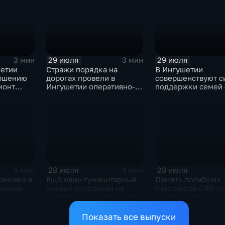
техногенного и
природного характера
29 июля
29 июля
3 мин
3 мин
шетии
Стражи порядка на
В Ингушетии
ершению
дорогах провели в
совершенствуют с
монт
Ингушетии оперативно-
поддержки семей 
СКАЗКА"
профилактическое
особенными детьм
мероприятие "ЗАСЛОН"
участников СВО
28 июля
28 июля
3 мин
3 мин
ановка в
Ещё один гуманитарный
Память погибших
ильная
конвой отправлен на
участников СВО п
передовую из Ингушетии
в столице Ингуше
Показать все выпуски