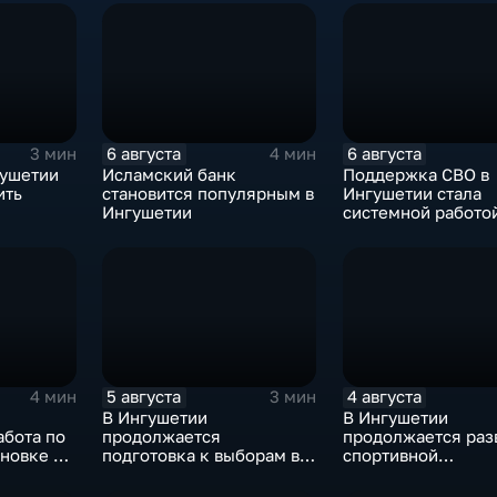
6 августа
6 августа
3 мин
4 мин
гушетии
Исламский банк
Поддержка СВО в
ить
становится популярным в
Ингушетии стала
Ингушетии
системной работо
5 августа
4 августа
4 мин
3 мин
В Ингушетии
В Ингушетии
абота по
продолжается
продолжается раз
новке на
подготовка к выборам в
спортивной
Госдуму и Народное
инфраструктуры
Собрание