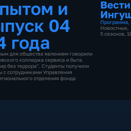
пытом и
Вести
Ингу
ыпуск 04
Программа
,
Новостные
,
5 сезонов, 
4 года
ьным для общества явлением говорили
овского колледжа сервиса и быта.
ир без террора". Студенты получили
ы с сотрудниками Управления
егионального отделения фонда