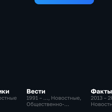
ики
Вести
Факты
остные
1991 – …
, Новостные,
2013 – 
Общественно-
Новост
политические,