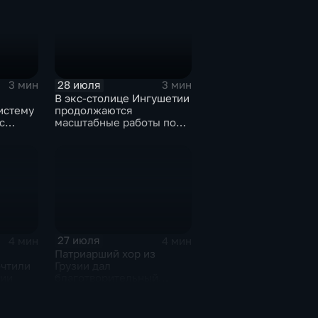
28 июля
3 мин
3 мин
В экс-столице Ингушетии
истему
продолжаются
с
масштабные работы по
и и
озеленению
27 июля
4 мин
4 мин
Патриарший хор из
очтили
Грузии дал
тии
благотворительный
концерт в Ингушетии