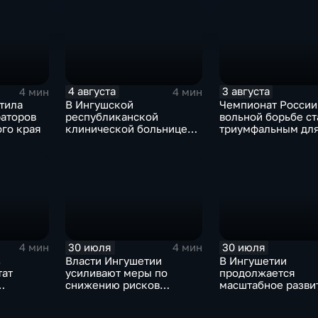
4 августа
3 августа
4 мин
4 мин
тила
В Ингушской
Чемпионат России
раторов
республиканской
вольной борьбе ст
ого края
клинической больнице
триумфальным дл
открылось отделение
ингушских спортс
медицинской
реабилитации для
участников СВО
30 июля
30 июля
4 мин
4 мин
з
Власти Ингушетии
В Ингушетии
тат
усиливают меры по
продолжается
снижению рисков
масштабное разви
помощь
возникновения
спортивной
чрезвычайных ситуаций
инфраструктуры