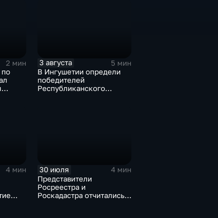
объёме около 6
миллиардов рублей
3 августа
2 мин
5 мин
 по
В Ингушетии определи
ал
победителей
я
Республиканского
менов
конкурса «Лучшее
личное подсобное
хозяйство» и Фестиваля
цветов
30 июля
4 мин
4 мин
Представители
Росреестра и
тие
Роскадастра отчитались
перед кабинетом
министров Ингушетии