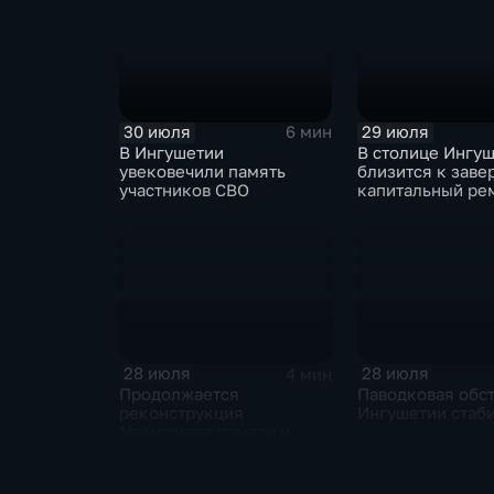
30 июля
29 июля
6 мин
В Ингушетии
В столице Ингу
увековечили память
близится к зав
участников СВО
капитальный ре
детского сада "
28 июля
28 июля
4 мин
Продолжается
Паводковая обст
реконструкция
Ингушетии стаб
Мемориала памяти и
славы Ингушетии