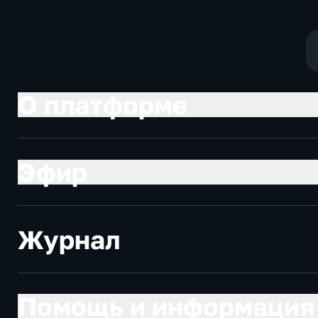
О платформе
Эфир
Журнал
Помощь и информация