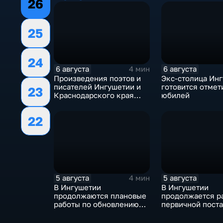
26
25
24
6 августа
6 августа
4 мин
Произведения поэтов и
Экс-столица Ин
писателей Ингушетии и
готовится отмет
23
Краснодарского края
юбилей
войдут в единый сборник
22
5 августа
5 августа
4 мин
В Ингушетии
В Ингушетии
продолжаются плановые
продолжается р
работы по обновлению
первичной поста
энергетической
воинский учёт
инфраструктуры