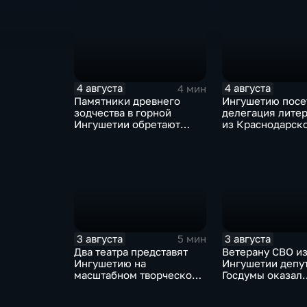
4 августа
4 августа
4 мин
Памятники древнего
Ингушетию посе
зодчества в горной
делегация лите
Ингушетии обретают
из Краснодарск
вторую жизнь
3 августа
3 августа
5 мин
Два театра представят
Ветерану СВО и
Ингушетию на
Ингушетии депу
масштабном творческом
Госдумы оказал
смотре "Зарядье"
материальную 