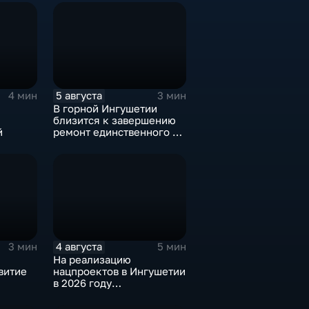
5 августа
4 мин
3 мин
В горной Ингушетии
близится к завершению
й
ремонт единственного в
районе детского сада
4 августа
3 мин
5 мин
На реализацию
витие
нацпроектов в Ингушетии
в 2026 году
предусмотрено
финансирование в