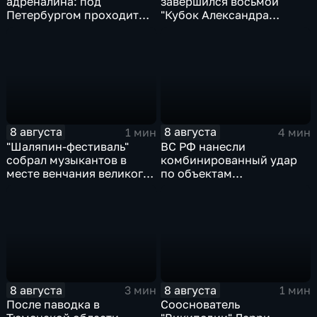
адреналина: под
завершился восьмой
Петербургом проходит
"Кубок Александра
третий этап "Формулы‑4"
Овечкина"
8 августа
8 августа
1 мин
4 мин
"Шаляпин‑фестиваль"
ВС РФ нанесли
собрал музыкантов в
комбинированный удар
месте венчания великого
по объектам
певца
логистической,
топливной и
энергетической
инфраструктуры в Киеве
8 августа
8 августа
3 мин
1 мин
После паводка в
Сооснователь