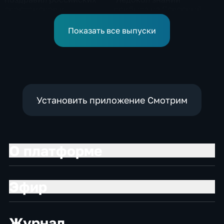
спортсменов и
прибыла на Северный
физкультурников с
полюс
профессиональным
Показать все выпуски
праздником
Установить приложение Смотрим
О платформе
Эфир
Журнал