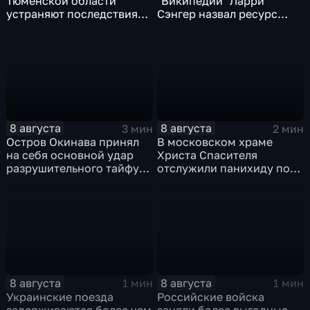
Тюменской области
"Википедии" Ларри
устраняют последствия
Сэнгер назвал ресурс
для водоснабжения
инструментом
пропаганды
8 августа
8 августа
3 мин
2 мин
Остров Окинава принял
В московском храме
на себя основной удар
Христа Спасителя
разрушительного тайфуна
отслужили панихиду по
"Дельфин"
погибшим жителям
Южной Осетии
8 августа
8 августа
1 мин
1 мин
Украинские поезда
Российские войска
задерживаются более чем
заняли более выгодные