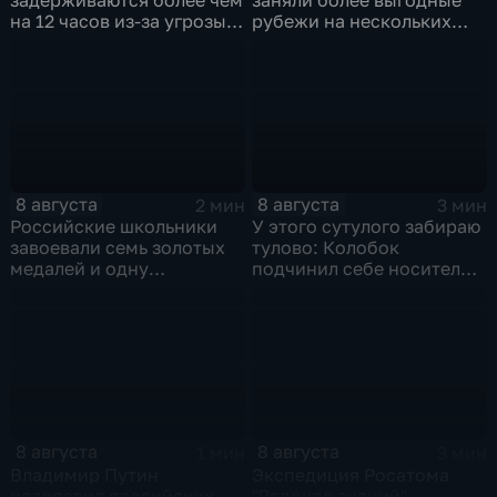
на 12 часов из-за угрозы
рубежи на нескольких
обстрелов
направлениях в зоне СВО
8 августа
8 августа
2 мин
3 мин
Российские школьники
У этого сутулого забираю
завоевали семь золотых
тулово: Колобок
медалей и одну
подчинил себе носителя в
бронзовую на турнире по
новом сказочном
ИИ
блокбастере
8 августа
8 августа
1 мин
3 мин
Владимир Путин
Экспедиция Росатома
поздравил российских
"Ледокол знаний"