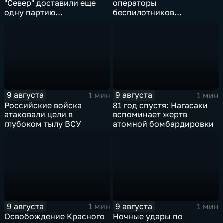
"Север" доставили еще
операторы
одну партию
беспилотников
гуманитарного груза
группировки "Восток"
планомерно уничтожают
технику и укрепления
ВСУ
9 августа
9 августа
1 мин
1 мин
Российские войска
81 год спустя: Нагасаки
атаковали цели в
вспоминает жертв
глубоком тылу ВСУ
атомной бомбардировки
9 августа
9 августа
1 мин
1 мин
Освобождение Красного
Ночные удары по