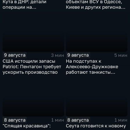
Кута в ДНР: детали
объектам ВСУ в Одессе,
операции на
Киеве и других регионах
Добропольском
Украины
направлении
9 августа
9 августа
3 мин
5 мин
США истощили запасы
На подступах к
Patriot: Пентагон требует
Алексеево-Дружковке
ускорить производство
работают танкисты
"Южной"
8 августа
8 августа
1 мин
1 мин
"Спящая красавица":
Сеута готовится к новому