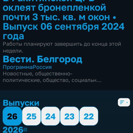
оклеят бронепленкой
почти 3 тыс. кв. м окон
•
Выпуск 06 сентября 2024
года
Работы планируют завершить до конца этой
недели.
Вести. Белгород
Программа
Россия
Новостные
,
общественно-
политические
,
общество
,
социально-
экономические
,
5 сезонов, 9975 выпусков
Выпуски
26
25
24
23
22
2026
2026