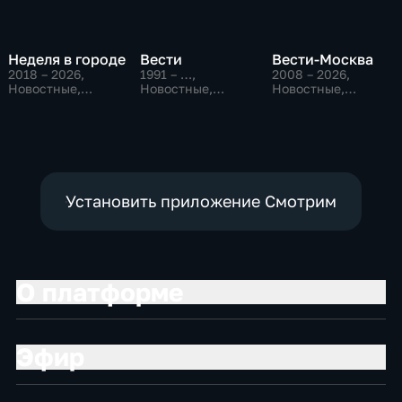
Неделя в городе
Вести
Вести-Москва
2018 – 2026
,
1991 – …
,
2008 – 2026
,
Новостные,
Новостные,
Новостные,
Общество,
Общественно-
Общественно-
общественно-
политические,
политические,
политические
социально-
социально-
экономические
экономические
Установить приложение Смотрим
О платформе
Эфир