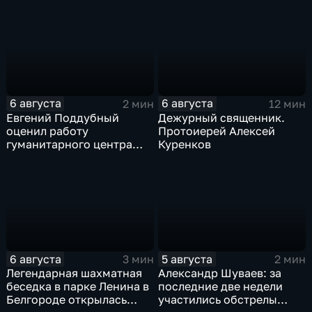
подростков
новое модульное
приемное отделение
6 августа
6 августа
2 мин
12 мин
Евгений Поддубный
Дежурный священник.
оценил работу
Протоиерей Алексей
гуманитарного центра
Куренков
в Грайворонском округе
6 августа
5 августа
3 мин
2 мин
Легендарная шахматная
Александр Шуваев: за
беседка в парке Ленина в
последние две недели
Белгороде открылась
участились обстрелы