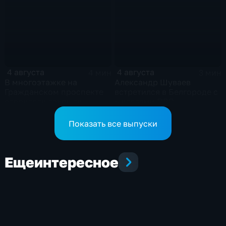
происхождения
4 августа
4 августа
4 мин
3 мин
В многоэтажке на
Александр Шуваев
Гражданском проспекте
встретился в Белгороде с
строители закрыли
жителями ПВР
тепловой контур по
временной схеме
Показать все выпуски
Еще
интересное