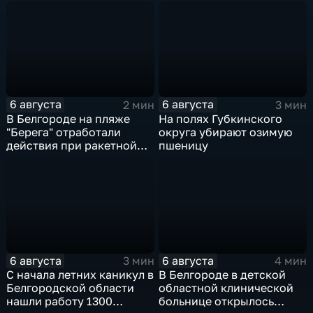
губернатора
после атаки ВСУ
6 августа
6 августа
2 мин
3 мин
В Белгороде на пляже
На полях Губкинского
"Берега" отработали
округа убирают озимую
действия при ракетной
пшеницу
опасности
6 августа
6 августа
3 мин
4 мин
С начала летних каникул в
В Белгороде в детской
Белгородской области
областной клинической
нашли работу 1300
больнице открылось