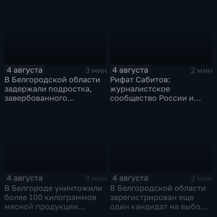
4 августа
4 августа
3 мин
2 мин
В Белгородской области
Рифат Сабитов:
задержали подростка,
журналистское
завербованного
сообщество России и
Украиной через чат
Казахстана должно
знакомств "Дайвинчик"
совместно противостоять
фейкам и дезинформации
4 августа
4 августа
3 мин
2 мин
В Белгороде уничтожили
В Белгородской области
более 100 килограммов
зарегистрирован еще
мясной продукции
один кандидат на выборы
неизвестного
в депутаты Госдумы