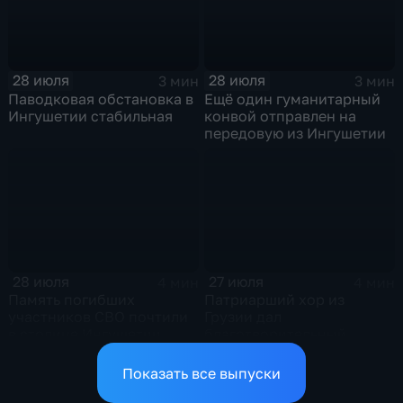
28 июля
28 июля
3 мин
3 мин
Паводковая обстановка в
Ещё один гуманитарный
Ингушетии стабильная
конвой отправлен на
передовую из Ингушетии
28 июля
27 июля
4 мин
4 мин
Память погибших
Патриарший хор из
участников СВО почтили
Грузии дал
в столице Ингушетии
благотворительный
концерт в Ингушетии
Показать все выпуски