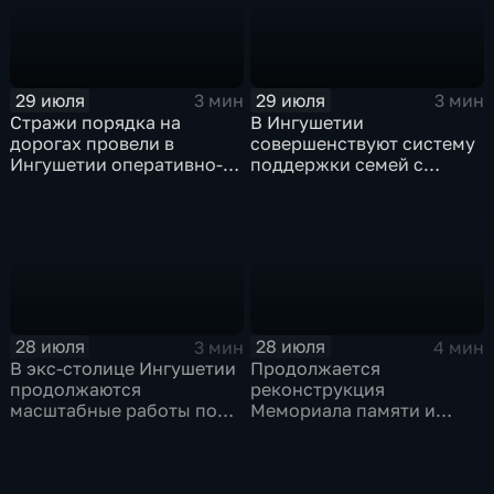
29 июля
29 июля
3 мин
3 мин
Стражи порядка на
В Ингушетии
дорогах провели в
совершенствуют систему
Ингушетии оперативно-
поддержки семей с
профилактическое
особенными детьми и
мероприятие "ЗАСЛОН"
участников СВО
28 июля
28 июля
3 мин
4 мин
В экс-столице Ингушетии
Продолжается
продолжаются
реконструкция
масштабные работы по
Мемориала памяти и
озеленению
славы Ингушетии