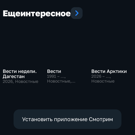
Еще
интересное
Вести недели.
Вести
Вести Арктики
Дагестан
1991 – …
,
2026 – …
,
Новостные,
Новостные
2026
, Новостные
Общественно-
политические,
социально-
экономические
Установить приложение Смотрим