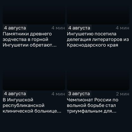
миллиардов рублей
4 августа
4 августа
4 мин
4 мин
Памятники древнего
Ингушетию посетила
зодчества в горной
делегация литераторов из
Ингушетии обретают
Краснодарского края
вторую жизнь
4 августа
3 августа
4 мин
2 мин
В Ингушской
Чемпионат России по
республиканской
вольной борьбе стал
клинической больнице
триумфальным для
открылось отделение
ингушских спортсменов
медицинской
реабилитации для