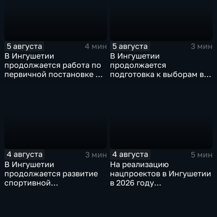
5 августа
5 августа
4 мин
3 мин
В Ингушетии
В Ингушетии
продолжается работа по
продолжается
первичной постановке на
подготовка к выборам в
воинский учёт
Госдуму и Народное
Собрание
4 августа
4 августа
3 мин
5 мин
В Ингушетии
На реализацию
продолжается развитие
нацпроектов в Ингушетии
спортивной
в 2026 году
инфраструктуры
предусмотрено
финансирование в
объёме около 6