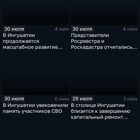
природного характера
30 июля
30 июля
4 мин
4 мин
В Ингушетии
Представители
продолжается
Росреестра и
масштабное развитие
Роскадастра отчитались
спортивной
перед кабинетом
инфраструктуры
министров Ингушетии
30 июля
29 июля
6 мин
3 мин
В Ингушетии увековечили
В столице Ингушетии
память участников СВО
близится к завершению
капитальный ремонт
детского сада "СКАЗКА"