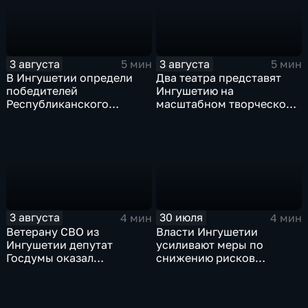
участников СВО
3 августа
3 августа
5 мин
5 мин
В Ингушетии определи
Два театра представят
победителей
Ингушетию на
Республиканского
масштабном творческом
конкурса «Лучшее личное
смотре "Зарядье"
подсобное хозяйство» и
Фестиваля цветов
3 августа
30 июля
4 мин
4 мин
Ветерану СВО из
Власти Ингушетии
Ингушетии депутат
усиливают меры по
Госдумы оказал
снижению рисков
материальную помощь
возникновения
чрезвычайных ситуаций
техногенного и