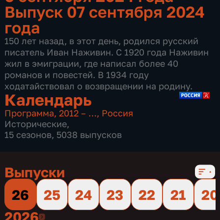
Выпуск 07 сентября 2024
года
150 лет назад, в этот день, родился русский
писатель Иван Наживин. С 1920 года Наживин
жил в эмиграции, где написал более 40
романов и повестей. В 1934 году
ходатайствовал о возвращении на родину.
Календарь
Программа
,
2012 – …
,
Россия
Исторические
,
15 сезонов, 5038 выпусков
Выпуски
26
25
24
23
22
21
20
2026
2026