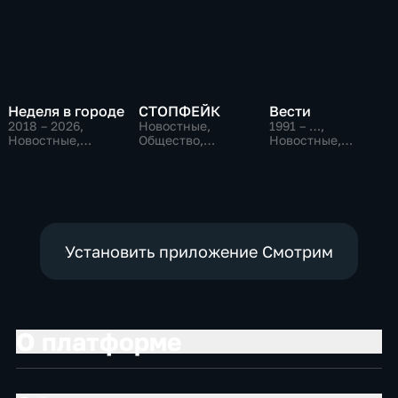
Неделя в городе
СТОПФЕЙК
Вести
2018 – 2026
,
Новостные,
1991 – …
,
Новостные,
Общество,
Новостные,
Общество,
общественно-
Общественно-
общественно-
политические
политические,
политические
социально-
экономические
Установить приложение Смотрим
О платформе