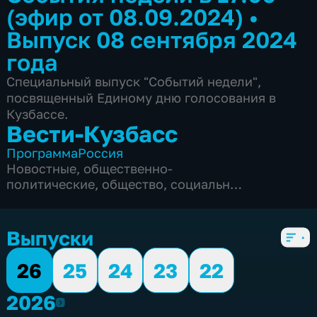
(эфир от 08.09.2024)
•
Выпуск 08 сентября 2024
года
Специальный выпуск "Событий недели",
посвященный Единому дню голосования в
Кузбассе.
Вести-Кузбасс
Программа
Россия
Новостные
,
общественно-
политические
,
общество
,
социально-
экономические
,
5 сезонов, 3135 выпусков
Выпуски
26
25
24
23
22
2026
2026