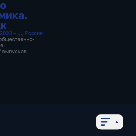
о
мика.
цк
2023 – …
,
Россия
общественно-
ие
,
27 выпусков