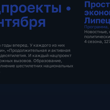
цпроекты
•
Прост
эконо
нтября
Липе
Программа
,
Новостные
,
политическ
4 сезона, 1
годы вперед. У каждого из них
и», «Продолжительная и активная
а десятилетия. И каждый нацпроект
можных вызовов. Образование,
полнение шестилетних национальных
.