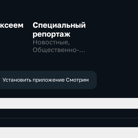
ексеем
Специальный
репортаж
Новостные,
Общественно-
-
политические,
социально-
экономические
Установить приложение Смотрим