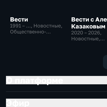
Вести
Вести с Ал
1991 – …
, Новостные,
Казаковым
Общественно-
2020 – 2026
,
политические,
Новостные,
социально-
Общественно
экономические
политические
О платформе
Эфир