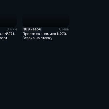
18 января
8 мин
8 мин
ка №271.
Просто экономика N270.
порт
Ставка на ставку