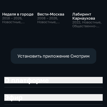
Неделя в городе
Вести-Москва
Лабиринт
Карнаухова
2018 – 2026
,
2008 – 2026
,
Новостные,
Новостные,
2022
, Новостные,
Общество,
Общественно-
Общественно-
общественно-
политические,
политические
политические
социально-
экономические
Установить приложение Смотрим
О платформе
Эфир