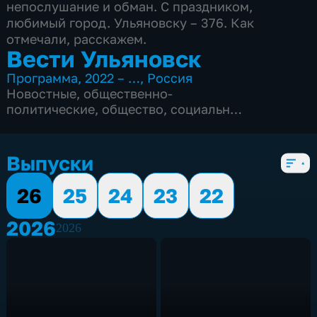
непослушание и обман. С праздником,
любимый город. Ульяновску – 376. Как
отмечали, расскажем.
Вести Ульяновск
Программа
,
2022 – …
,
Россия
Новостные
,
общественно-
политические
,
общество
,
социально-
экономические
,
5 сезонов, 2652 выпуска
Выпуски
26
25
24
23
22
2026
2026