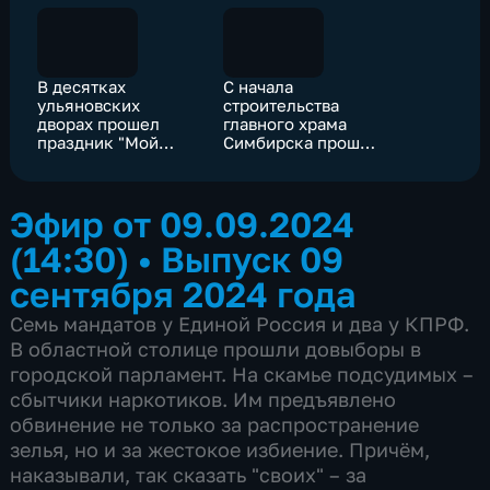
В десятках
С начала
ульяновских
строительства
дворах прошел
главного храма
праздник "Мой
Симбирска прошло
дом. Мой район.
ровно 200 лет
Мой город"
Эфир от 09.09.2024
(14:30)
•
Выпуск 09
сентября 2024 года
Семь мандатов у Единой Россия и два у КПРФ.
В областной столице прошли довыборы в
городской парламент. На скамье подсудимых –
сбытчики наркотиков. Им предъявлено
обвинение не только за распространение
зелья, но и за жестокое избиение. Причём,
наказывали, так сказать "своих" – за