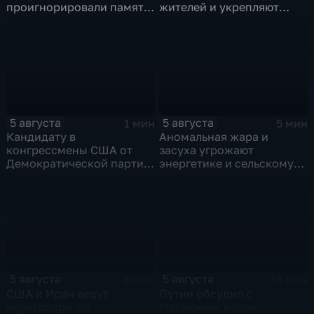
проигнорировали память
жителей и укрепляют
советских солдат, убитых
берега земляными валами
финскими оккупантами
5 августа
5 августа
1 мин
5 мин
Кандидату в
Аномальная жара и
конгрессмены США от
засуха угрожают
Демократической партии
энергетике и сельскому
грозит тюрьма за драку с
хозяйству европейских
ножом на Гавайях
стран
5 августа
5 августа
6 мин
15 мин
США и Иран ведут
Путин обсудил с
переговоры по
Машковым итоги