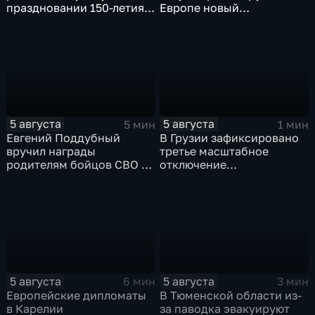
праздновании 150-летия
Европе новый
Союза театральных
энергетический и
деятелей и новых
продовольственный
инициативах
кризис
5 августа
5 августа
5 мин
1 мин
Евгений Поддубный
В Грузии зафиксировано
вручил награды
третье масштабное
родителям бойцов СВО в
отключение
день освобождения
электроэнергии за
Белгорода
последние две недели
5 августа
5 августа
6 мин
3 мин
Европейские дипломаты
В Тюменской области из-
в Карелии
за паводка эвакуируют