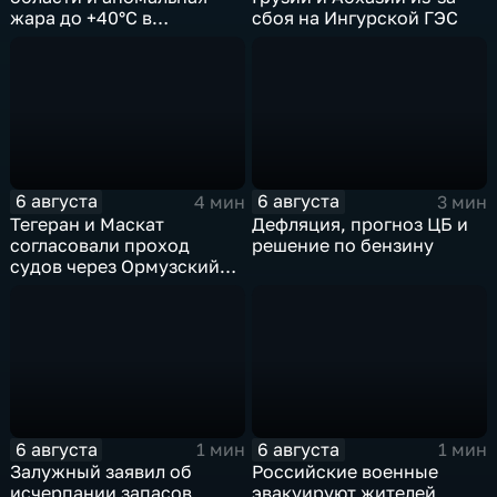
жара до +40°C в
сбоя на Ингурской ГЭС
Ростовской
6 августа
6 августа
4 мин
3 мин
Тегеран и Маскат
Дефляция, прогноз ЦБ и
согласовали проход
решение по бензину
судов через Ормузский
пролив вопреки позиции
США
6 августа
6 августа
1 мин
1 мин
Залужный заявил об
Российские военные
исчерпании запасов
эвакуируют жителей