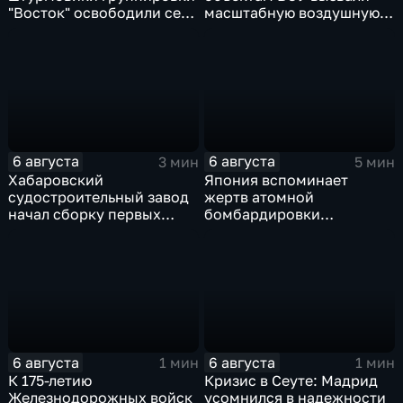
"Восток" освободили село
масштабную воздушную
в Запорожье
тревогу на Украине
6 августа
6 августа
3 мин
5 мин
Хабаровский
Япония вспоминает
судостроительный завод
жертв атомной
начал сборку первых
бомбардировки
дебаркадеров
Хиросимы
6 августа
6 августа
1 мин
1 мин
К 175-летию
Кризис в Сеуте: Мадрид
Железнодорожных войск
усомнился в надежности