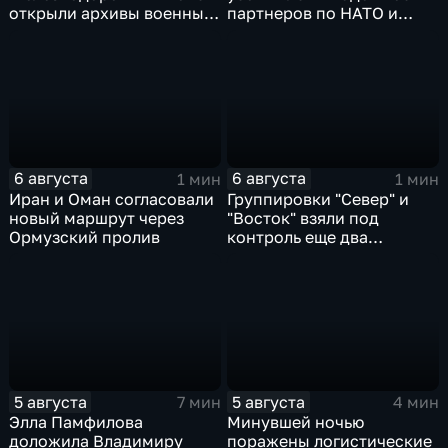
открыли архивы военных
партнеров по НАТО и
лет
США
6 августа
6 августа
1 мин
1 мин
Иран и Оман согласовали
Группировки "Север" и
новый маршрут через
"Восток" взяли под
Ормузский пролив
контроль еще два
населенных пункта
5 августа
5 августа
7 мин
4 мин
Элла Памфилова
Минувшей ночью
доложила Владимиру
поражены логистические