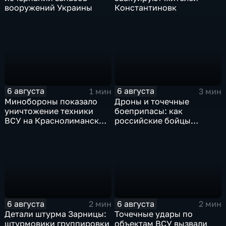
вооружений Украины
Константиновк
6 августа
6 августа
1 мин
3 мин
Минобороны показало
Дроны и точечные
уничтожение техники
боеприпасы: как
ВСУ на Краснолиманском
российские бойцы
направлении
выбивают противника в
ДНР
6 августа
6 августа
2 мин
2 мин
Детали штурма Зарницы:
Точечные удары по
штурмовики группировки
объектам ВСУ вызвали