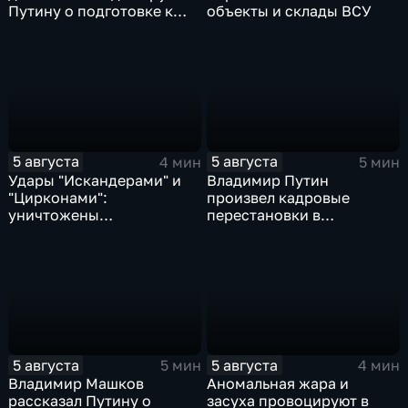
Путину о подготовке к
объекты и склады ВСУ
выборам в Госдуму
5 августа
5 августа
4 мин
5 мин
Удары "Искандерами" и
Владимир Путин
"Цирконами":
произвел кадровые
уничтожены
перестановки в
логистические базы ВСУ
руководстве
под Киевом
Минобороны и СВО
5 августа
5 августа
5 мин
4 мин
Владимир Машков
Аномальная жара и
рассказал Путину о
засуха провоцируют в