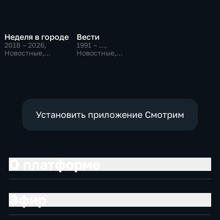
Неделя в городе
Вести
2018 – 2026
,
1991 – …
,
Новостные,
Новостные,
Общественно-
Общественно-
политические,
политические,
общество
социально-
экономические
Установить приложение Смотрим
О платформе
Эфир