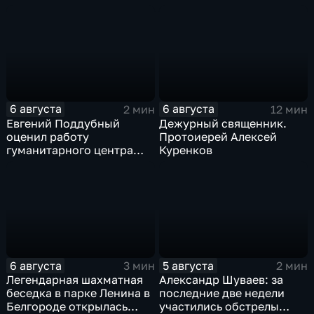
подростков
новое модульное
приемное отделение
6 августа
6 августа
2 мин
12 мин
Евгений Поддубный
Дежурный священник.
оценил работу
Протоиерей Алексей
гуманитарного центра
Куренков
в Грайворонском округе
6 августа
5 августа
3 мин
2 мин
Легендарная шахматная
Александр Шуваев: за
беседка в парке Ленина в
последние две недели
Белгороде открылась
участились обстрелы