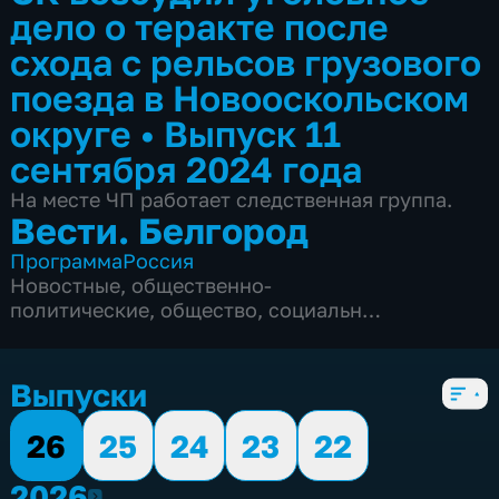
дело о теракте после
схода с рельсов грузового
поезда в Новооскольском
округе
•
Выпуск 11
сентября 2024 года
На месте ЧП работает следственная группа.
Вести. Белгород
Программа
Россия
Новостные
,
общественно-
политические
,
общество
,
социально-
экономические
,
5 сезонов, 9983 выпуска
Выпуски
26
25
24
23
22
2026
2026