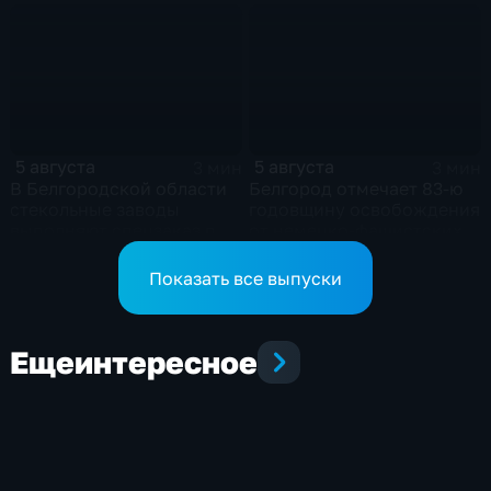
5 августа
5 августа
3 мин
3 мин
В Белгородской области
Белгород отмечает 83-ю
стекольные заводы
годовщину освобождения
выполняют спецзаказ по
от немецко-фашистских
изготовлению новых
захватчиков
оконных конструкций
Показать все выпуски
Еще
интересное