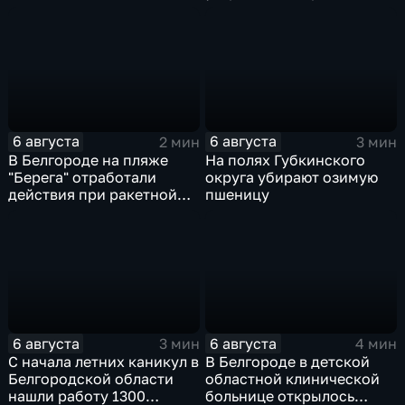
губернатора
после атаки ВСУ
6 августа
6 августа
2 мин
3 мин
В Белгороде на пляже
На полях Губкинского
"Берега" отработали
округа убирают озимую
действия при ракетной
пшеницу
опасности
6 августа
6 августа
3 мин
4 мин
С начала летних каникул в
В Белгороде в детской
Белгородской области
областной клинической
нашли работу 1300
больнице открылось