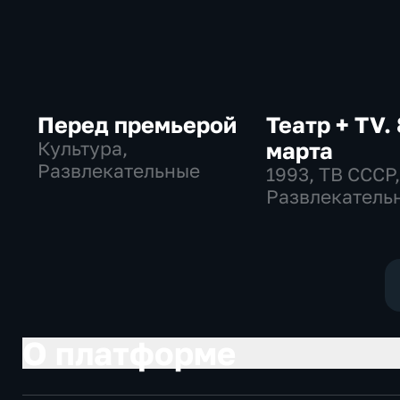
Перед премьерой
Театр + TV. 
Культура,
марта
Развлекательные
1993
, ТВ СССР
Развлекатель
общество
О платформе