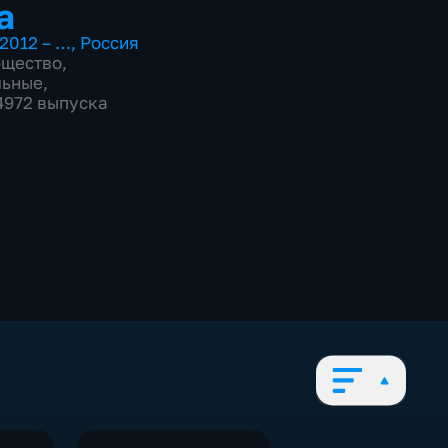
а
2012 – …
,
Россия
бщество
,
льные
,
 4972 выпуска