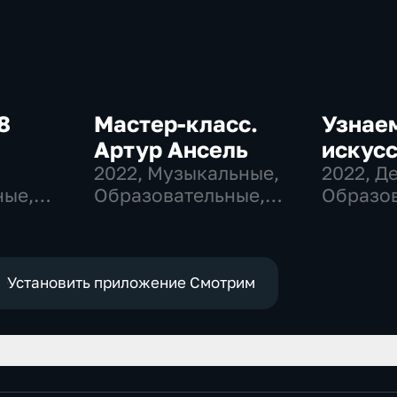
8
Мастер-класс.
Узнае
Артур Ансель
искусс
,
2022
, Музыкальные,
2022
, Д
ные,
Образовательные,
Образов
развлекательные
развлек
Установить приложение Смотрим