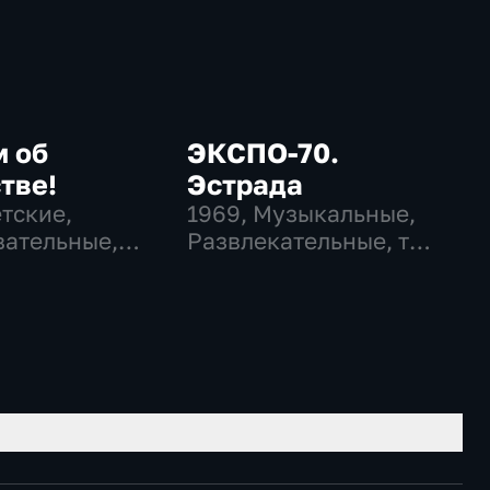
м об
ЭКСПО-70.
тве!
Эстрада
етские,
1969
, Музыкальные,
ательные,
Развлекательные, тВ
ательные
СССР