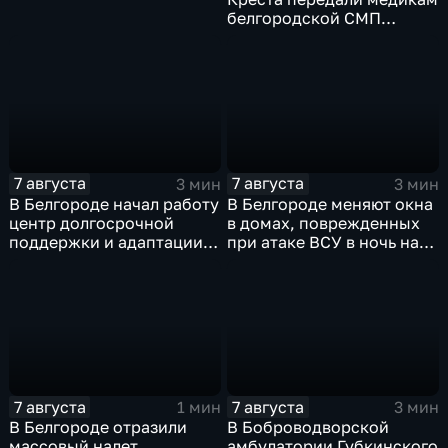
белгородской СМП
защитные комплекты
7 августа
7 августа
3 мин
3 мин
В Белгороде начал работу
В Белгороде меняют окна
центр долгосрочной
в домах, поврежденных
поддержки и адаптации
при атаке ВСУ в ночь на
ветеранов СВО и их семей
27 июля
7 августа
7 августа
1 мин
3 мин
В Белгороде отразили
В Боброводворской
массовый налет
амбулатории Губкинского