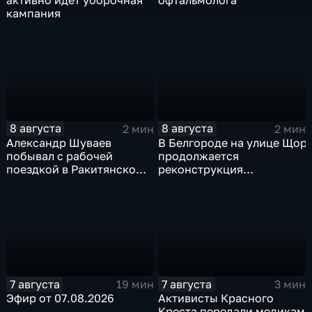
активно идет уборочная
офтальмолога
кампания
8 августа
8 августа
2 мин
2 мин
Александр Шуваев
В Белгороде на улице Щор
побывал с рабочей
продолжается
поездкой в Ракитянском
реконструкция
округе
изношенного участка тепл
7 августа
7 августа
19 мин
3 мин
Эфир от 07.08.2026
Активисты Красного
Креста передали медикам