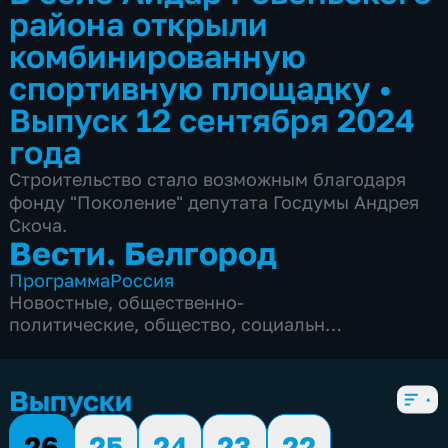
района открыли
комбинированную
спортивную площадку
•
Выпуск 12 сентября 2024
года
Строительство стало возможным благодаря
фонду "Поколение" депутата Госдумы Андрея
Скоча.
Вести. Белгород
Программа
Россия
Новостные
,
общественно-
политические
,
общество
,
социально-
экономические
,
5 сезонов, 9995 выпусков
Выпуски
26
25
24
23
22