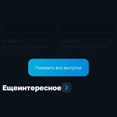
Белгородской области
5 августа
5 августа
3 мин
3 мин
Белгородцам вручили
В Белгороде наградили
медали общественного
представителей
признания "Отец солдата"
различных профессий
Показать все выпуски
Еще
интересное