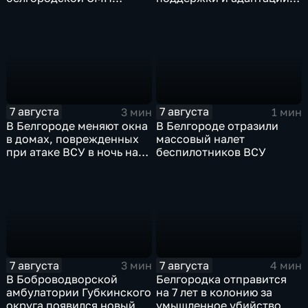
защитные комплекты
ветеранов СВО и их семей
7 августа
7 августа
3 мин
1 мин
В Белгороде меняют окна
В Белгороде отразили
в домах, поврежденных
массовый налет
при атаке ВСУ в ночь на
беспилотников ВСУ
27 июля
7 августа
7 августа
3 мин
4 мин
В Боброводворской
Белгородка отправится
амбулатории Губкинского
на 7 лет в колонию за
округа появился новый
умышленное убийство