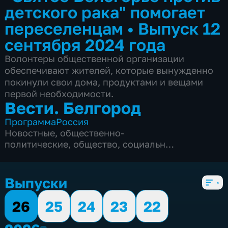
детского рака" помогает
переселенцам
•
Выпуск 12
сентября 2024 года
Волонтеры общественной организации
обеспечивают жителей, которые вынужденно
покинули свои дома, продуктами и вещами
первой необходимости.
Вести. Белгород
Программа
Россия
Новостные
,
общественно-
политические
,
общество
,
социально-
экономические
,
5 сезонов, 9990 выпусков
Выпуски
26
25
24
23
22