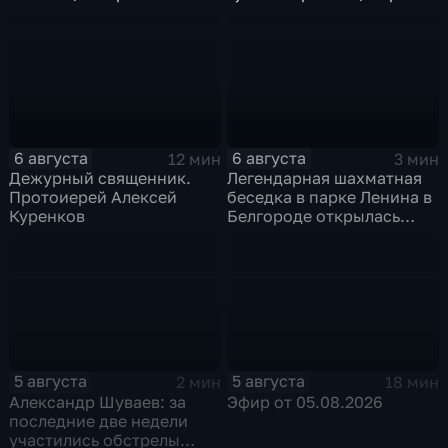
новое модульное
в Грайворонском округе
приемное отделение
6 августа
6 августа
12 мин
3 мин
Дежурный священник.
Легендарная шахматная
Протоиерей Алексей
беседка в парке Ленина в
Куренков
Белгороде открылась
после большой
реконструкции
5 августа
5 августа
2 мин
18 мин
Александр Шуваев: за
Эфир от 05.08.2026
последние две недели
участились обстрелы