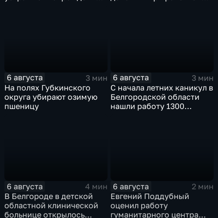
после атаки ВСУ
опасности
6 августа
6 августа
3 мин
3 мин
На полях Губкинского
С начала летних каникул в
округа убирают озимую
Белгородской области
пшеницу
нашли работу 1300
подростков
6 августа
6 августа
4 мин
2 мин
В Белгороде в детской
Евгений Поддубный
областной клинической
оценил работу
больнице открылось
гуманитарного центра