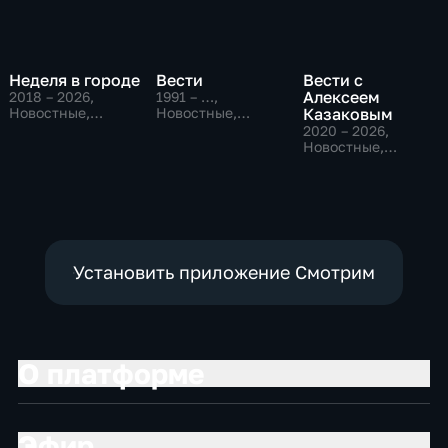
Неделя в городе
Вести
Вести с
Алексеем
2018 – 2026
,
1991 – …
,
Новостные,
Новостные,
Казаковым
Общество,
Общественно-
2020 – 2026
,
общественно-
политические,
Новостные,
политические
социально-
Общественно-
экономические
политические
Установить приложение Смотрим
О платформе
Эфир