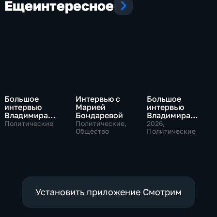
Еще
интересное
Большое
Интервью с
Большое
интервью
Марией
интервью
Владимира
Бондаревой
Владимира
Путина Сергею
Соловьева
Политические
Политические,
2026
,
Брилеву
Общество
Роджеру
Политические
Кеппелю
Установить приложение Смотрим