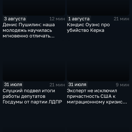
3 августа
1 августа
12 мин
21 мин
Денис Пушилин: наша
Кэндис Оуэнс про
молодежь научилась
убийство Керка
мгновенно отличать
правду от лжи
31 июля
31 июля
21 мин
9 мин
Слуцкий подвел итоги
Эксперт не исключил
работы депутатов
причастность США к
Госдумы от партии ЛДПР
миграционному кризису в
Испании