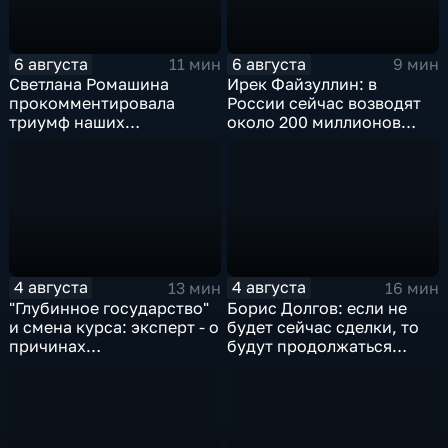
6 августа
6 августа
11 мин
9 мин
Светлана Ромашина
Ирек Файзуллин: в
прокомментировала
России сейчас возводят
триумф наших
около 200 миллионов
спортсменок
квадратных метров
жилья.
4 августа
4 августа
13 мин
16 мин
"Глубинное государство"
Борис Долгов: если не
и смена курса: эксперт - о
будет сейчас сделки, то
причинах
будут продолжаться
антироссийской
обмены ударами, однако,
риторики оппозиции
масштабного
наступления все-таки не
будет