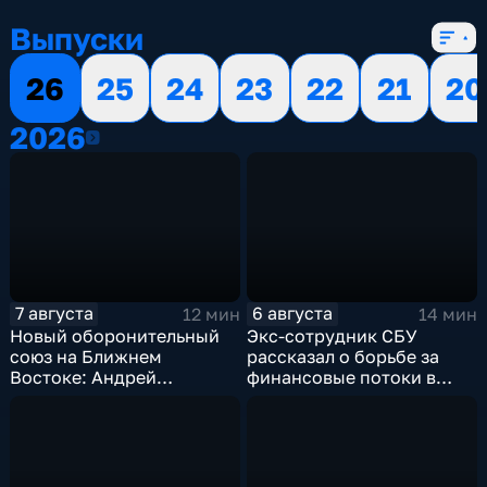
Выпуски
26
25
24
23
22
21
20
2026
2026
7 августа
6 августа
12 мин
14 мин
Новый оборонительный
Экс-сотрудник СБУ
союз на Ближнем
рассказал о борьбе за
Востоке: Андрей
финансовые потоки в
Бакланов комментирует
украинском политикуме
мотивы и риски
соглашения