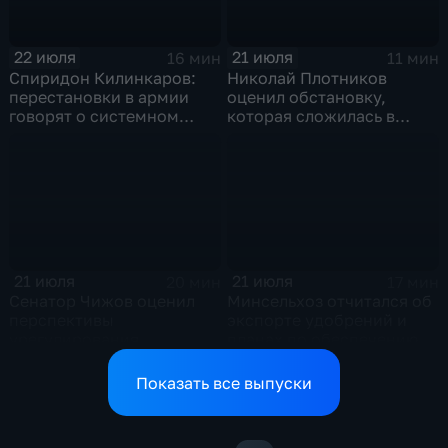
22 июля
21 июля
16 мин
11 мин
Спиридон Килинкаров:
Николай Плотников
перестановки в армии
оценил обстановку,
говорят о системном
которая сложилась в
политическом кризисе на
отношениях между США и
Украине
Ираном
21 июля
21 июля
20 мин
17 мин
Сенатор Чижов оценил
Минсельхоз отчитался об
перспективы
экспорте удобрений и
урегулирования
планах по обеспечению
конфликтов на Ближнем
аграриев топливом
Востоке и диалог с
Показать все выпуски
Европой