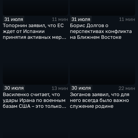
31 июля
31 июля
11 мин
11 мин
Топорнин заявил, что ЕС
Борис Долгов о
ждет от Испании
перспективах конфликта
принятия активных мер
на Ближнем Востоке
против мигрантов
30 июля
30 июля
13 мин
22 мин
Василенко считает, что
Зюганов заявил, что для
удары Ирана по военным
него всегда было важно
базам США – это только
служение родине
начало