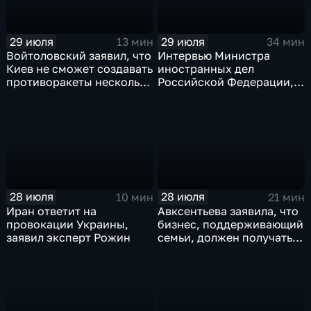
29 июля
29 июля
13 мин
34 мин
Войтоловский заявил, что
Интервью Министра
Киев не сможет создавать
иностранных дел
противоракеты несколько
Российской Федерации,
лет
лидера предвыборного
списка партии «Единая
Россия» С.В.Лаврова
генеральному директору
агентства ТАСС
А.О.Кондрашову
28 июля
28 июля
10 мин
21 мин
Иран ответит на
Авксентьева заявила, что
провокации Украины,
бизнес, поддерживающий
заявил эксперт Рожин
семьи, должен получать
преференции