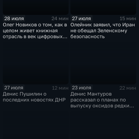
28 июля
27 июля
24 мин
15 мин
Олег Новиков о том, как в
Олейник заявил, что Иран
целом живет книжная
не обещал Зеленскому
отрасль в век цифровых
безопасность
технологий
27 июля
23 июля
12 мин
22 мин
Денис Пушилин о
Денис Мантуров
последних новостях ДНР
рассказал о планах по
выпуску оксидов редких
металлов на
Соликамском магниевом
заводе к 2028 году