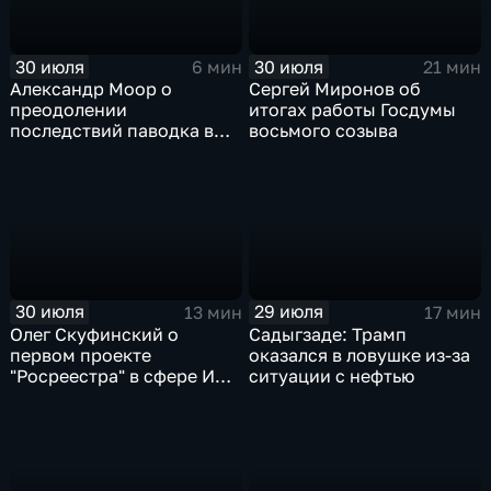
30 июля
30 июля
6 мин
21 мин
Александр Моор о
Сергей Миронов об
преодолении
итогах работы Госдумы
последствий паводка в
восьмого созыва
Тюменской области
30 июля
29 июля
13 мин
17 мин
Олег Скуфинский о
Садыгзаде: Трамп
первом проекте
оказался в ловушке из-за
"Росреестра" в сфере ИИ
ситуации с нефтью
электронном помощнике
"Ева"