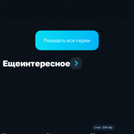
29 серия
30 серия
6 мин
6 мин
Оладушки с медком
Бутерброд для мамы
Показать все серии
Еще
интересное