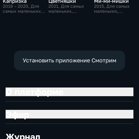
Капризка
Цветняшки
Ми-ми-мишки
2018 – 2020
, Для
2021
, Для самых
2015
, Для самых
самых маленьких,
маленьких,
маленьких,
Приключения,
Музыкальные,
Развивающие
развивающие
приключения
Установить приложение Смотрим
О платформе
Эфир
Журнал