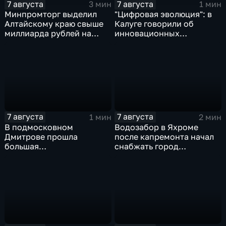
7 августа
7 августа
3 мин
1 мин
Минпромторг выделил
"Цифровая эволюция": в
Алтайскому краю свыше
Калуге говорили об
миллиарда рублей на
инновационных
промразвитие
IT‑проектах
7 августа
7 августа
1 мин
2 мин
В подмосковном
Водозабор в Яхроме
Дмитрове прошла
после капремонта начал
большая
снабжать город
агропромышленная
качественной водой
выставка