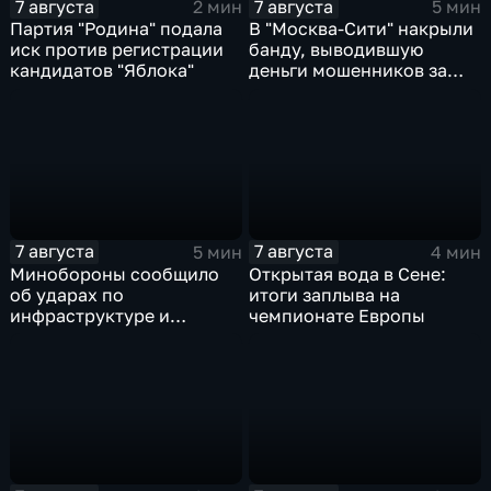
7 августа
7 августа
2 мин
5 мин
Партия "Родина" подала
В "Москва‑Сити" накрыли
иск против регистрации
банду, выводившую
кандидатов "Яблока"
деньги мошенников за
рубеж
7 августа
7 августа
5 мин
4 мин
Минобороны сообщило
Открытая вода в Сене:
об ударах по
итоги заплыва на
инфраструктуре и
чемпионате Европы
военной технике ВСУ