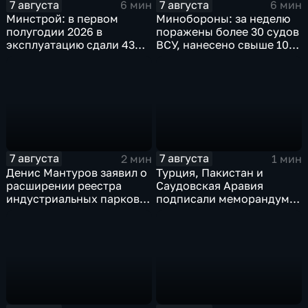
7 августа
7 августа
6 мин
6 мин
Минстрой: в первом
Минобороны: за неделю
полугодии 2026 в
поражены более 30 судов
эксплуатацию сдали 43
ВСУ, нанесено свыше 10
миллиона "квадратов"
ударов по ключевым
объектам
7 августа
7 августа
2 мин
1 мин
Денис Мантуров заявил о
Турция, Пакистан и
расширении реестра
Саудовская Аравия
индустриальных парков в
подписали меморандум о
Ярославской области
коллективной обороне