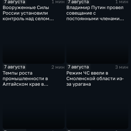
7 августа
7 августа
1 мин
1 мин
Вооруженные Силы
Владимир Путин провел
России установили
совещание с
контроль над селом
постоянными членами
Анискино в Харьковской
Совета безопасности
области
России
7 августа
7 августа
2 мин
3 мин
Темпы роста
Режим ЧС ввели в
промышленности в
Смоленской области из-
Алтайском крае в
за урагана
нынешнем году уже выше
среднего