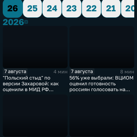
26
25
24
23
22
21
20
2026
2026
7 августа
7 августа
4 мин
8 мин
"Польский стыд" по
56% уже выбрали: ВЦИОМ
версии Захаровой: как
оценил готовность
оценили в МИД РФ
россиян голосовать на
скандальную речь
выборах в Госдуму
Навроцкого