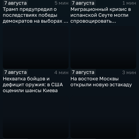
7 августа
7 августа
5 мин
1 мин
Трамп предупредил о
Миграционный кризис в
последствиях победы
испанской Сеуте могли
демократов на выборах в
спровоцировать
Сенат.
спецслужбы Израиля
7 августа
7 августа
4 мин
3 мин
Нехватка бойцов и
На востоке Москвы
дефицит оружия: в США
открыли новую эстакаду
оценили шансы Киева