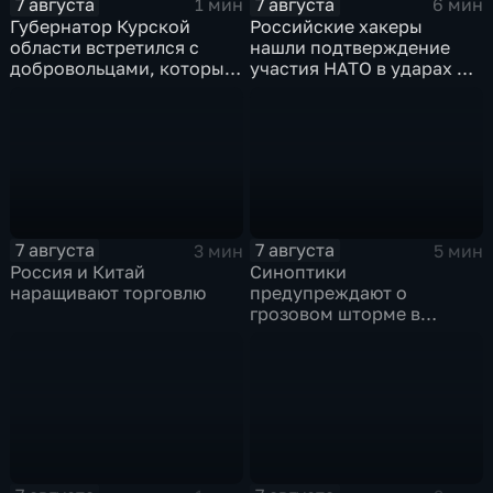
7 августа
7 августа
1 мин
6 мин
Губернатор Курской
Российские хакеры
области встретился с
нашли подтверждение
добровольцами, которые
участия НАТО в ударах по
помогали пострадавшим
России
от вторжения ВСУ
жителям приграничья
7 августа
7 августа
3 мин
5 мин
Россия и Китай
Синоптики
наращивают торговлю
предупреждают о
грозовом шторме в
Центральной России