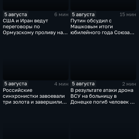
5 августа
5 августа
6 мин
15 мин
США и Иран ведут
Путин обсудил с
переговоры по
Машковым итоги
Ормузскому проливу на
юбилейного года Союза
фоне истощения
театральных деятелей
американских военных
России
запасов
5 августа
5 августа
4 мин
2 мин
Российские
В результате атаки дрона
синхронистки завоевали
ВСУ на больницу в
три золота и завершили
Донецке погиб человек и
чемпионат Европы в
разрушено
Париже с двенадцатью
ревматологическое
медалями
отделение