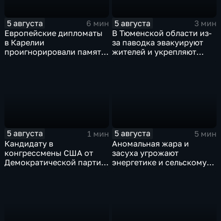
5 августа
5 августа
6 мин
3 мин
Европейские дипломаты
В Тюменской области из-
в Карелии
за паводка эвакуируют
проигнорировали память
жителей и укрепляют
советских солдат, убитых
берега земляными валами
финскими оккупантами
5 августа
5 августа
1 мин
5 мин
Кандидату в
Аномальная жара и
конгрессмены США от
засуха угрожают
Демократической партии
энергетике и сельскому
грозит тюрьма за драку с
хозяйству европейских
ножом на Гавайях
стран