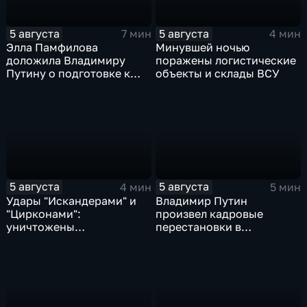
5 августа
5 августа
7 мин
4 мин
Элла Памфилова
Минувшей ночью
доложила Владимиру
поражены логистические
Путину о подготовке к
объекты и склады ВСУ
выборам в Госдуму
5 августа
5 августа
4 мин
5 мин
Удары "Искандерами" и
Владимир Путин
"Цирконами":
произвел кадровые
уничтожены
перестановки в
логистические базы ВСУ
руководстве
под Киевом
Минобороны и СВО