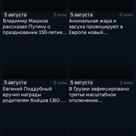
5 августа
5 августа
5 мин
4 мин
Владимир Машков
Аномальная жара и
рассказал Путину о
засуха провоцируют в
праздновании 150-летия
Европе новый
Союза театральных
энергетический и
деятелей и новых
продовольственный
инициативах
кризис
5 августа
5 августа
5 мин
1 мин
Евгений Поддубный
В Грузии зафиксировано
вручил награды
третье масштабное
родителям бойцов СВО в
отключение
день освобождения
электроэнергии за
Белгорода
последние две недели