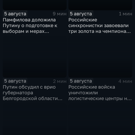
5 августа
5 августа
9 мин
1 мин
Памфилова доложила
Российские
Путину о подготовке к
синхронистки завоевали
выборам и мерах
три золота на чемпионате
безопасности в условиях
Европы в Париже
угроз
5 августа
5 августа
2 мин
4 мин
Путин обсудил с врио
Российские войска
губернатора
уничтожили
Белгородской области
логистические центры на
безопасность и развитие
Украине,
региона
использовавшиеся для
нужд ВСУ