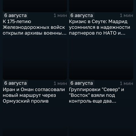
6 августа
6 августа
1 мин
1 мин
К 175-летию
Кризис в Сеуте: Мадрид
Железнодорожных войск
усомнился в надежности
открыли архивы военных
партнеров по НАТО и
лет
США
6 августа
6 августа
1 мин
1 мин
Иран и Оман согласовали
Группировки "Север" и
новый маршрут через
"Восток" взяли под
Ормузский пролив
контроль еще два
населенных пункта