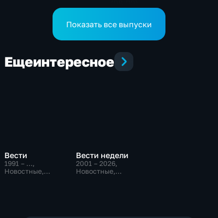
(08:00)
Показать все выпуски
Еще
интересное
Вести
Вести недели
1991 – …
,
2001 – 2026
,
Новостные,
Новостные,
Общественно-
Общественно-
политические,
политические
социально-
экономические