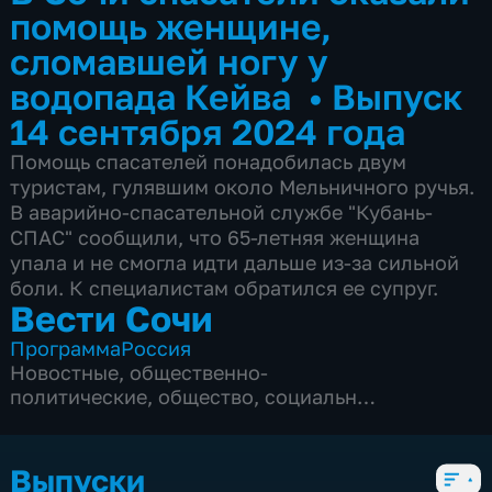
помощь женщине,
сломавшей ногу у
водопада Кейва
•
Выпуск
14 сентября 2024 года
Помощь спасателей понадобилась двум
туристам, гулявшим около Мельничного ручья.
В аварийно-спасательной службе "Кубань-
СПАС" сообщили, что 65-летняя женщина
упала и не смогла идти дальше из-за сильной
боли. К специалистам обратился ее супруг.
Вести Сочи
Программа
Россия
Новостные
,
общественно-
политические
,
общество
,
социально-
экономические
,
5 сезонов, 8695 выпусков
Выпуски