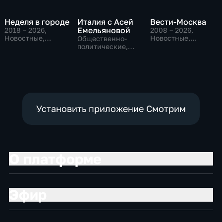
Неделя в городе
Италия с Асей
Вести-Москва
Емельяновой
2018 – 2026
,
2008 – 2026
,
Новостные,
Новостные,
Общественно-
Общество,
Общественно-
политические,
общественно-
политические,
Общество,
политические
социально-
новостные
экономические
Установить приложение Смотрим
О платформе
Эфир