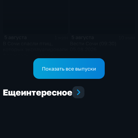
5 августа
5 августа
1 мин
10 мин
В Сочи спасли птиц,
Вести Сочи (09:30)
которых эксплуатировали
05.08.2026
фотографы-живодеры
Показать все выпуски
Еще
интересное