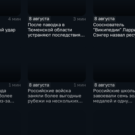
8 августа
8 августа
4 мин
3 мин
После паводка в
Сооснователь
й удар
Тюменской области
"Википедии" Ларр
устраняют последствия
Сэнгер назвал рес
для водоснабжения
инструментом
пропаганды
 в Киеве
8 августа
8 августа
1 мин
1 мин
зда
Российские войска
Российские школ
более
заняли более выгодные
завоевали семь з
из-за
рубежи на нескольких
медалей и одну
ов
направлениях в зоне СВО
бронзовую на турн
ИИ