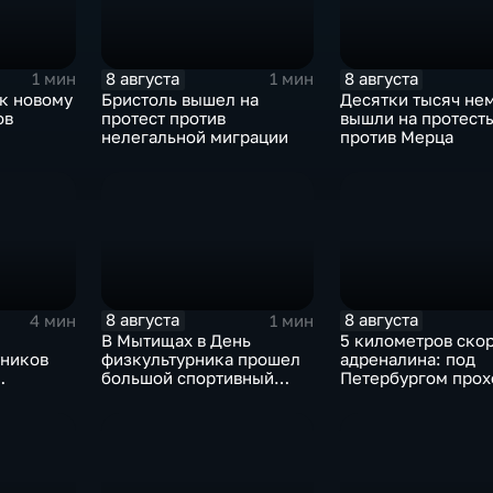
8 августа
8 августа
1 мин
1 мин
 к новому
Бристоль вышел на
Десятки тысяч не
ов
протест против
вышли на протест
нелегальной миграции
против Мерца
8 августа
8 августа
4 мин
1 мин
В Мытищах в День
5 километров скор
тников
физкультурника прошел
адреналина: под
большой спортивный
Петербургом прох
фестиваль
третий этап "Форм