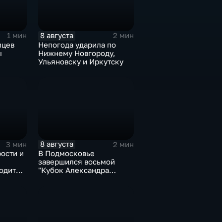
8 августа
1 мин
2 мин
мцев
Непогода ударила по
ы
Нижнему Новгороду,
Ульяновску и Иркутску
8 августа
3 мин
2 мин
ости и
В Подмосковье
завершился восьмой
одит
"Кубок Александра
улы‑4"
Овечкина"