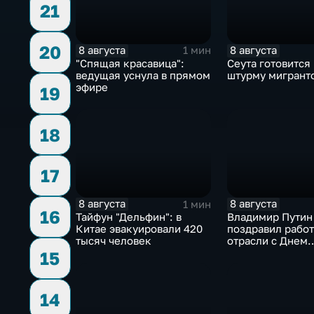
21
20
8 августа
8 августа
1 мин
"Спящая красавица":
Сеута готовится
ведущая уснула в прямом
штурму мигрант
эфире
19
18
17
8 августа
8 августа
1 мин
16
Тайфун "Дельфин": в
Владимир Путин
Китае эвакуировали 420
поздравил рабо
тысяч человек
отрасли с Днем
строителя
15
14