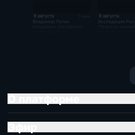
8 августа
8 августа
1 мин
Владимир Путин
Экспедиция Рос
поздравил российских
"Ледокол знаний
спортсменов и
прибыла на Сев
физкультурников с
полюс
профессиональным
праздником
О платформе
Эфир