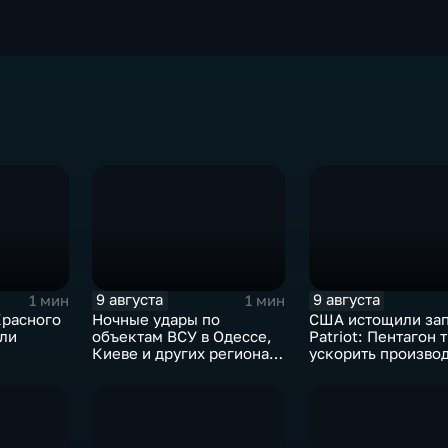
9 августа
9 августа
1 мин
1 мин
расного
Ночные удары по
США истощили за
али
объектам ВСУ в Одессе,
Patriot: Пентагон 
Киеве и других регионах
ускорить произво
Украины