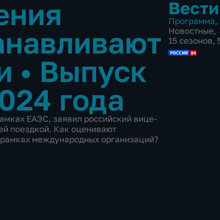
ения
Вести
Программа
,
анавливают
Новостные
,
15 сезонов,
ии
•
Выпуск
2024 года
рамках ЕАЭС, заявил российский вице-
чей поездкой. Как оценивают
в рамках международных организаций?