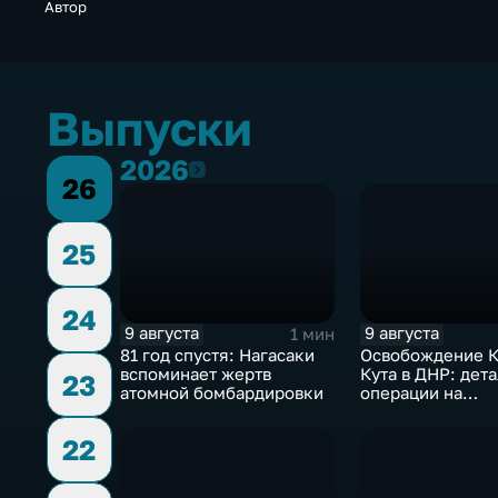
Автор
Выпуски
2026
2026
26
25
24
9 августа
9 августа
1 мин
81 год спустя: Нагасаки
Освобождение К
вспоминает жертв
Кута в ДНР: дет
23
атомной бомбардировки
операции на
Добропольском
направлении
22