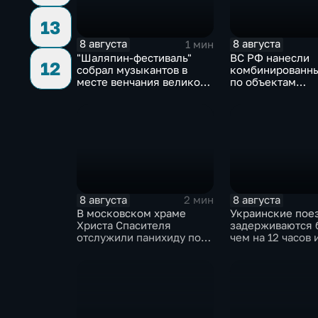
13
8 августа
8 августа
1 мин
"Шаляпин‑фестиваль"
ВС РФ нанесли
12
собрал музыкантов в
комбинированны
месте венчания великого
по объектам
певца
логистической,
топливной и
энергетической
инфраструктуры
8 августа
8 августа
2 мин
В московском храме
Украинские пое
Христа Спасителя
задерживаются 
отслужили панихиду по
чем на 12 часов 
погибшим жителям
угрозы обстрел
Южной Осетии