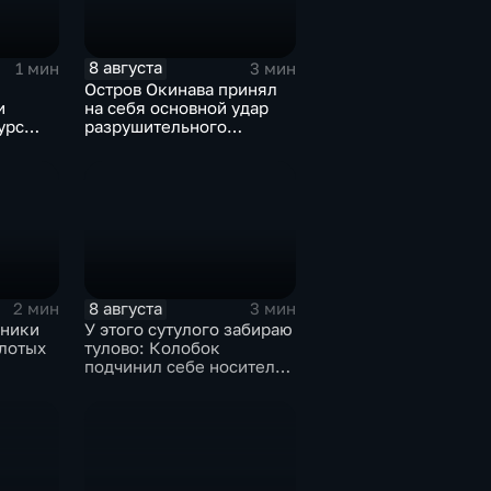
8 августа
1 мин
3 мин
Остров Окинава принял
и
на себя основной удар
урс
разрушительного
тайфуна "Дельфин"
8 августа
2 мин
3 мин
ьники
У этого сутулого забираю
олотых
тулово: Колобок
подчинил себе носителя
ире по
в новом сказочном
блокбастере