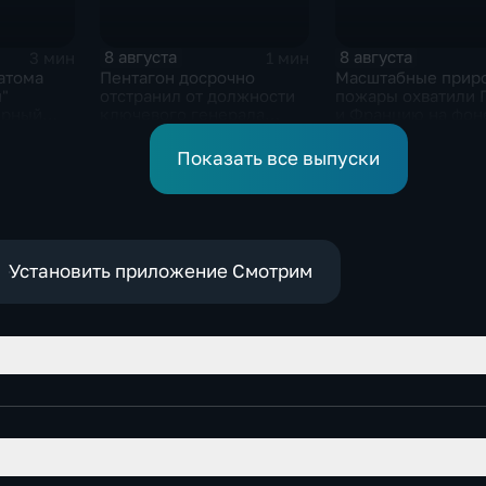
8 августа
8 августа
3 мин
1 мин
атома
Пентагон досрочно
Масштабные прир
"
отстранил от должности
пожары охватили 
ерный
ключевого генерала
и Францию на фон
Чарльза Костанцу
европейской засу
Показать все выпуски
Установить приложение Смотрим