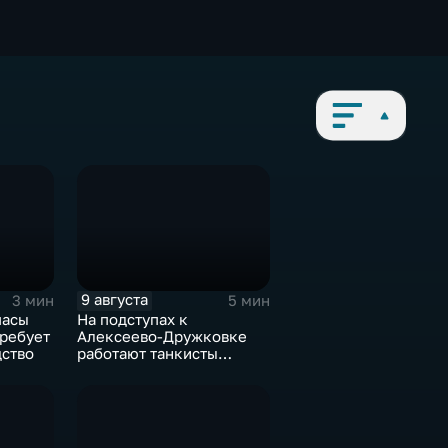
9 августа
3 мин
5 мин
пасы
На подступах к
требует
Алексеево-Дружковке
дство
работают танкисты
"Южной"