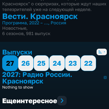
Красноярск" о сюрпризах, которые ждут наших
телезрителей уже на следующей неделе.
Вести. Красноярск
Программа
,
2022 – …
,
Россия
Новостные
,
6 сезонов, 981 выпуск
Выпуски
27
26
25
24
23
22
2027: Радио России.
2027
Красноярск
Nothing to show
Еще
интересное