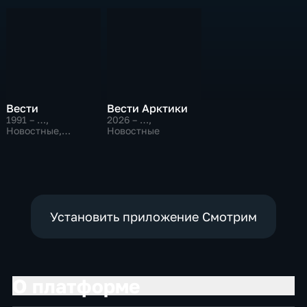
Вести
Вести Арктики
1991 – …
,
2026 – …
,
Новостные,
Новостные
Общественно-
политические,
социально-
экономические
Установить приложение Смотрим
О платформе