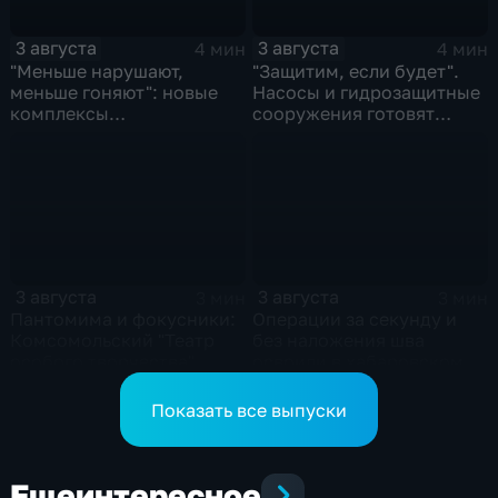
3 августа
3 августа
4 мин
4 мин
"Меньше нарушают,
"Защитим, если будет".
меньше гоняют": новые
Насосы и гидрозащитные
комплексы
сооружения готовят
видеофиксации помогают
власти на случай паводка
обнаружить нарушителей
ПДД
3 августа
3 августа
3 мин
3 мин
Пантомима и фокусники:
Операции за секунду и
Комсомольский "Театр
без наложения шва
особого творчества"
освоили в хабаровском
получил гран-при за "Сон
филиале МНТК
кота Лео"
"Микрохирургии глаза"
Показать все выпуски
Еще
интересное