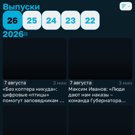
Выпуски
26
25
24
23
22
2026
2026
7 августа
7 августа
3 мин
3 мин
«Без коптера никуда»:
Максим Иванов: «Люди
цифровые «птицы»
дают нам наказы –
помогут заповедникам в
команда Губернатора
борьбе с пожарами и
развивает наши
браконьерами
пространства»