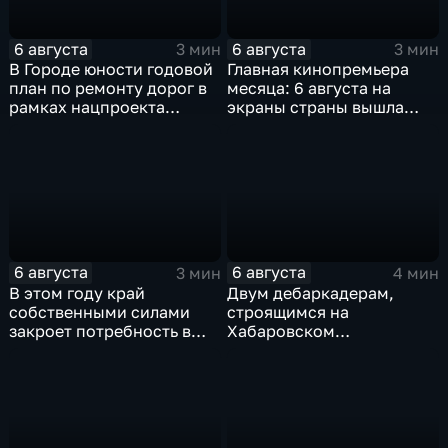
6 августа
6 августа
3 мин
3 мин
В Городе юности годовой
Главная кинопремьера
план по ремонту дорог в
месяца: 6 августа на
рамках нацпроекта
экраны страны вышла
выполнен на 80
комедия «Последний
процентов
богатырь. Колобок»
6 августа
6 августа
3 мин
4 мин
В этом году край
Двум дебаркадерам,
собственными силами
строящимся на
закроет потребность в
Хабаровском
картофеле – сразу на 82
судостроительном,
процента
присвоили имена героев-
земляков