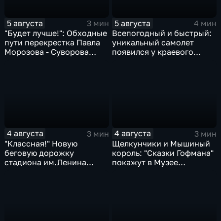
5 августа
5 августа
3 мин
4 мин
"Будет лучше!": Обходные
Всепогодный и быстрый:
пути перекрестка Павла
уникальный самолет
Морозова - Суворова
появился у краевого
ищут автомобили и
центра медицины
автобусы
катастроф
4 августа
4 августа
3 мин
3 мин
"Классная!" Новую
Щелкунчики и Мышиный
беговую дорожку
король: "Сказки Гофмана"
стадиона им.Ленина
покажут в Музее
оценили любители бега и
изобразительных
северной ходьбы
искусств Комсомольска