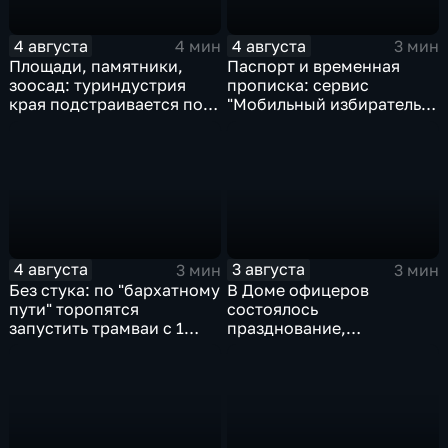
4 августа
4 августа
4 мин
3 мин
Площади, памятники,
Паспорт и временная
зоосад: туриндустрия
прописка: сервис
края подстраивается под
"Мобильный избиратель"
запросы гостей из
запустили в МФЦ
Гонконга
Хабаровского края
4 августа
3 августа
3 мин
3 мин
Без стука: по "бархатному
В Доме офицеров
пути" торопятся
состоялось
запустить трамваи с 1
празднование,
сентября от
приуроченное к 108-ой
Волочаевской до
годовщине со дня
Гамарника
образования ВВО