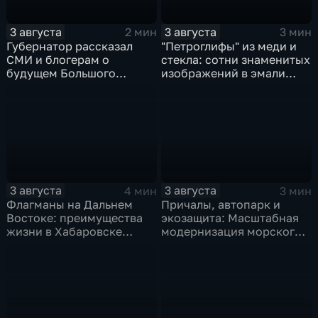
3 августа
3 августа
2 мин
3 мин
Губернатор рассказал
"Петроглифы" из меди и
СМИ и блогерам о
стекла: сотни знаменитых
будущем Большого
изображений в эмали
Уссурийского острова и
готовятся к выставке в
аэропорта Хурба
Хабаровске
3 августа
3 августа
4 мин
3 мин
Флагманы на Дальнем
Причалы, автопарк и
Востоке: преимущества
экозащита: Масштабная
жизни в Хабаровске
модернизация морского
оценили федеральные
терминала идет в
СМИ и блогеры
Советской Гавани