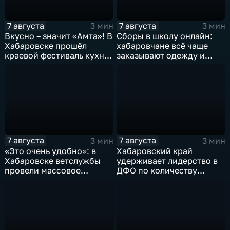
7 августа
7 августа
3 мин
3 мин
Вкусно – значит «Амта»! В
Сборы в школу онлайн:
Хабаровске прошёл
хабаровчане всё чаще
краевой фестиваль кухни
заказывают одежду и
коренных народов
канцелярию для детей на
Севера
маркетплейсах
7 августа
7 августа
3 мин
3 мин
«Это очень удобно»: в
Хабаровский край
Хабаровске ветслужбы
удерживает лидерство в
провели массовое
ДФО по количеству
чипирование домашних
строящихся школ и
питомцев
детсадов