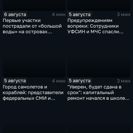
6 августа
5 августа
4 мин
3 мин
Первые участки
Предупреждениям
пострадали от «большой
вопреки: Сотрудники
воды» на островах
УФСИН и МЧС спасли
Большой Уссурийский,
нескольких утопающих на
Дачный и Кабельный
острове Заячий
5 августа
5 августа
4 мин
3 мин
Город самолетов и
"Уверен, будет сдана в
кораблей: представители
срок": капитальный
федеральных СМИ и
ремонт начался в школе
блогеры посетили
№10
Комсомольск