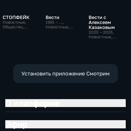
СТОПФЕЙК
Вести
Вести с
Алексеем
Новостные,
1991 – …
,
Общество,
Новостные,
Казаковым
общественно-
Общественно-
2020 – 2026
,
политические
политические,
Новостные,
социально-
Общественно-
экономические
политические
Установить приложение Смотрим
О платформе
Эфир