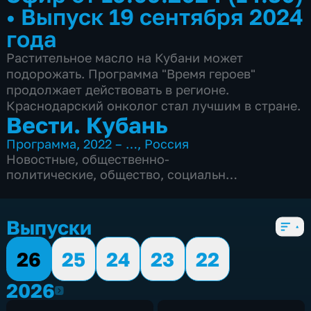
•
Выпуск 19 сентября 2024
года
Растительное масло на Кубани может
подорожать. Программа "Время героев"
продолжает действовать в регионе.
Краснодарский онколог стал лучшим в стране.
Вести. Кубань
Программа
,
2022 – …
,
Россия
Новостные
,
общественно-
политические
,
общество
,
социально-
экономические
,
5 сезонов, 2539 выпусков
Выпуски
26
25
24
23
22
2026
2026