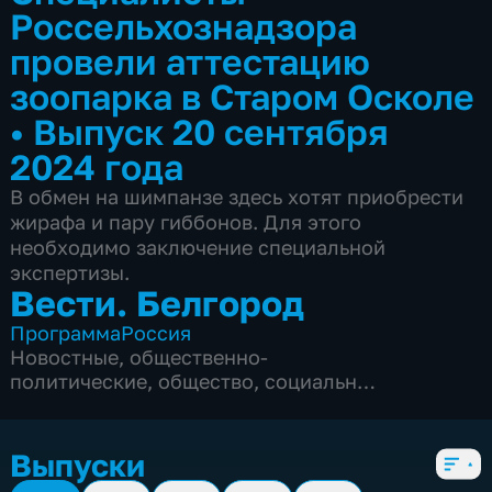
Россельхознадзора
провели аттестацию
зоопарка в Старом Осколе
•
Выпуск 20 сентября
2024 года
В обмен на шимпанзе здесь хотят приобрести
жирафа и пару гиббонов. Для этого
необходимо заключение специальной
экспертизы.
Вести. Белгород
Программа
Россия
Новостные
,
общественно-
политические
,
общество
,
социально-
экономические
,
5 сезонов, 9966 выпусков
Выпуски