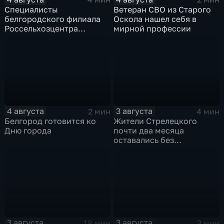
Специалисты
Ветеран СВО из Старого
белгородского филиала
Оскола нашел себя в
Россельхозцентра
мирной профессии
выращивают трихограмму
4 августа
3 августа
2 мин
4 мин
Белгород готовится ко
Жители Стрелецкого
Дню города
почти два месяца
оставались без
водоснабжения из-за
порыва водопровода
3 августа
3 августа
18 мин
3 мин