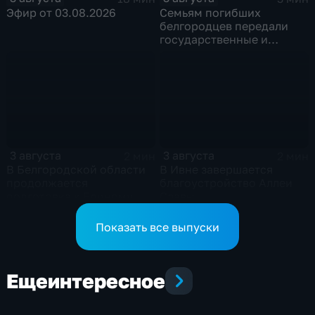
Эфир от 03.08.2026
Семьям погибших
белгородцев передали
государственные и
ведомственные награды
3 августа
3 августа
2 мин
2 мин
В Белгородской области
В Ивне завершается
продолжается
благоустройство Аллеи
подготовка к Единому
Славы
дню голосования
Показать все выпуски
Еще
интересное