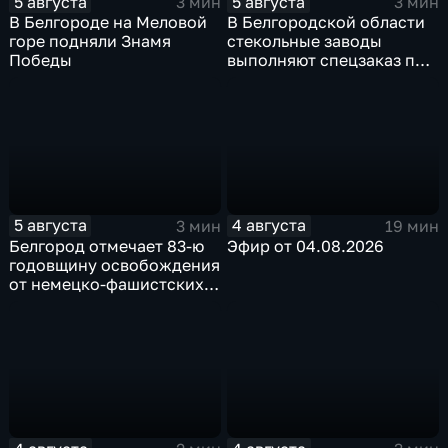
5 августа
5 августа
3 мин
3 мин
В Белгороде на Меловой
В Белгородской области
горе подняли Знамя
стекольные заводы
Победы
выполняют спецзаказ по
изготовлению новых
оконных конструкций
5 августа
4 августа
3 мин
19 мин
Белгород отмечает 83-ю
Эфир от 04.08.2026
годовщину освобождения
от немецко-фашистских
захватчиков