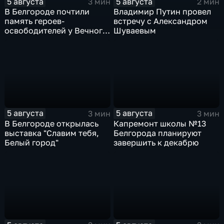
5 августа
5 августа
3 мин
2 мин
В Белгороде почтили
Владимир Путин провел
память героев-
встречу с Александром
освободителей у Вечного
Шуваевым
огня
5 августа
5 августа
3 мин
3 мин
В Белгороде открылась
Капремонт школы №13
выставка "Славим тебя,
Белгорода планируют
Белый город"
завершить к декабрю