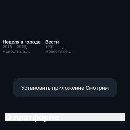
Неделя в городе
Вести
2018 – 2026
,
1991 – …
,
Новостные,
Новостные,
Общественно-
Общественно-
политические,
политические,
общество
социально-
экономические
Установить приложение Смотрим
О платформе