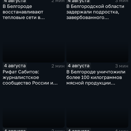
4 августа
4 августа
2 мин
3 мин
В Белгороде
В Белгородской области
восстанавливают
задержали подростка,
тепловые сети в
завербованного
Заводском переулке
Украиной через чат
знакомств "Дайвинчик"
4 августа
4 августа
2 мин
3 мин
Рифат Сабитов:
В Белгороде уничтожили
журналистское
более 100 килограммов
сообщество России и
мясной продукции
Казахстана должно
неизвестного
совместно противостоять
происхождения
фейкам и дезинформации
4 августа
4 августа