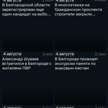
2 мин
4 мин
В Белгородской области
В многоэтажке на
зарегистрирован еще
Гражданском проспекте
один кандидат на выборы
строители закрыли
в депутаты Госдумы
тепловой контур по
временной схеме
4 августа
4 августа
3 мин
2 мин
Александр Шуваев
В Белгороде проводят
встретился в Белгороде с
экскурсии памяти по
жителями ПВР
знаковым местам
4 августа
4 августа
4 мин
2 мин