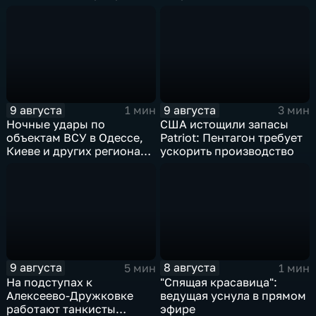
Добропольском
направлении
9 августа
9 августа
1 мин
3 мин
Ночные удары по
США истощили запасы
объектам ВСУ в Одессе,
Patriot: Пентагон требует
Киеве и других регионах
ускорить производство
Украины
9 августа
8 августа
5 мин
1 мин
На подступах к
"Спящая красавица":
Алексеево-Дружковке
ведущая уснула в прямом
работают танкисты
эфире