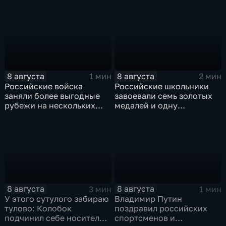
погибшим жителям
обстрелов
Южной Осетии
8 августа
8 августа
1 мин
2 мин
Российские войска
Российские школьники
заняли более выгодные
завоевали семь золотых
рубежи на нескольких
медалей и одну
направлениях в зоне СВО
бронзовую на турнире по
ИИ
8 августа
8 августа
3 мин
1 мин
У этого сутулого забираю
Владимир Путин
тулово: Колобок
поздравил российских
подчинил себе носителя в
спортсменов и