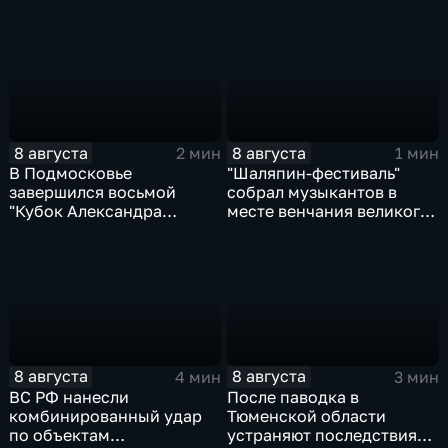
фестиваль
третий этап "Формулы‑4"
8 августа
8 августа
2 мин
1 мин
В Подмосковье
"Шаляпин‑фестиваль"
завершился восьмой
собрал музыкантов в
"Кубок Александра
месте венчания великого
Овечкина"
певца
8 августа
8 августа
4 мин
3 мин
ВС РФ нанесли
После паводка в
комбинированный удар
Тюменской области
по объектам
устраняют последствия