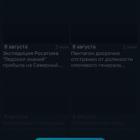
новом сказочном
физкультурников с
блокбастере
профессиональным
праздником
8 августа
8 августа
3 мин
1 мин
Экспедиция Росатома
Пентагон досрочно
"Ледокол знаний"
отстранил от должности
прибыла на Северный
ключевого генерала
полюс
Чарльза Костанцу
8 августа
8 августа
1 мин
1 мин
Масштабные природные
Экстремальная жара
пожары охватили Грецию
охватила южные регионы
и Францию на фоне
России