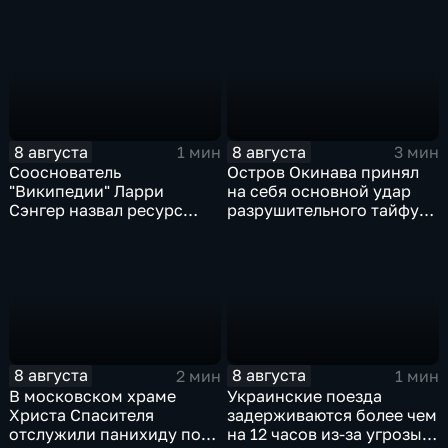
логистической,
для водоснабжения
топливной и
энергетической
инфраструктуры в Киеве
8 августа
8 августа
1 мин
3 мин
Сооснователь
Остров Окинава принял
"Википедии" Ларри
на себя основной удар
Сэнгер назвал ресурс
разрушительного тайфуна
инструментом
"Дельфин"
пропаганды
8 августа
8 августа
2 мин
1 мин
В московском храме
Украинские поезда
Христа Спасителя
задерживаются более чем
отслужили панихиду по
на 12 часов из-за угрозы