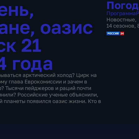
ень,
Погод
Программа
Р
ане, оазис
Новостные
,
14 сезонов,
ск 21
4 года
ываться арктический холод? Цирк на
му глава Еврокомиссии и зачем в
? Тысячи пейджеров и раций почти
инили? Российские ученые объяснили,
 планеты появился оазис жизни. Кто в