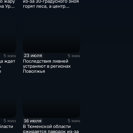
ую жару
из-за 30-градусного зноя
на Урал
горят леса, а центр
России ждет потепления
23 июля
5 мин
5 мин
да ждет
Последствия ливней
ь
устраняют в регионах
е
Поволжья
16 июля
5 мин
5 мин
бласти
В Тюменской области
ожидается паводок из-за