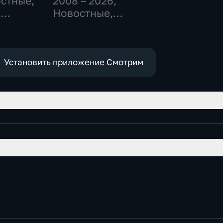
остные,
2008 – 2026
,
-
Новостные,
,
Общественно-
политические,
е
социально-
экономические
Установить приложение Смотрим