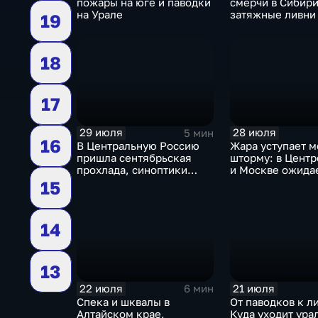
пожары на юге и паводки
смерчи в Сибири
на Урале
затяжные ливни 
19
18
17
29 июля
28 июля
5 мин
16
В Центральную Россию
Жара уступает м
пришла сентябрьская
шторму: в Центр
прохлада, синоптики
и Москве ожида
прогнозируют затяжные
ненастья
15
дожди
14
13
22 июля
21 июля
6 мин
Спека и шквалы в
От паводков к л
Алтайском крае,
Куда уходит ура