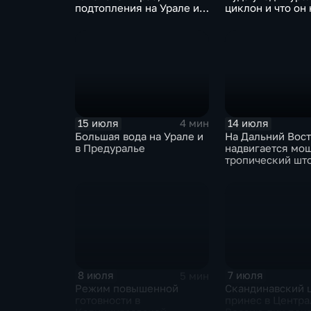
подтопления на Урале и
циклон и что он 
сентябрьская прохлада в
Москву
Петербурге
15 июля
14 июля
4 мин
Большая вода на Урале и
На Дальний Вос
в Предуралье
надвигается мо
тропический шт
"Гави"
8 июля
7 июля
5 мин
Режим повышенной
Скандинавский 
готовности в
принес в Центр