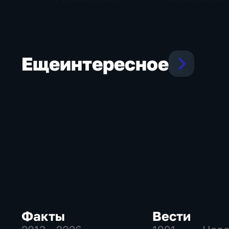
Калининградской
Россию пик пох
области и угроза
и ливни
экстремальных ливней в
Центральной России
Еще
интересное
Факты
Вести