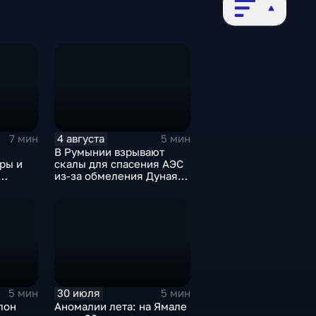
4 августа
7 мин
5 мин
В Румынии взрывают
ры и
скалы для спасения АЭС
из-за обмеления Дуная,
б
пока к России подступает
оссии
аномальная жара
30 июля
5 мин
5 мин
лон
Аномалии лета: на Ямале