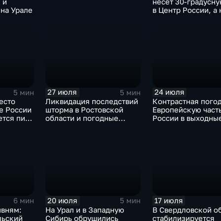
 и
несет 30-градусн
на Урале
в Центр России, а 
— ливни
27 июля
24 июля
5 мин
5 мин
есто
Ликвидация последствий
Контрастная пого
е России
шторма в Ростовской
Европейскую част
ется пик
области и погодные
России в выходны
качели в Центральной
России
20 июля
17 июля
6 мин
5 мин
ивням:
На Урал и в Западную
В Свердловской о
льский
Сибирь обрушились
стабилизируется