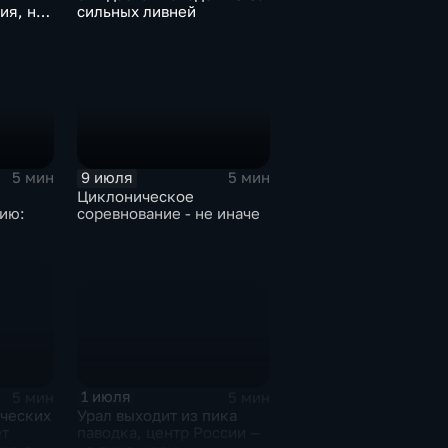
ия, но
сильных ливней
ни
9 июля
5 мин
5 мин
Циклоническое
ию:
соревнование - не иначе
дарит
1 июля
5 мин
5 мин
Урал выходит из пика
ических
паводка, центр России —
т