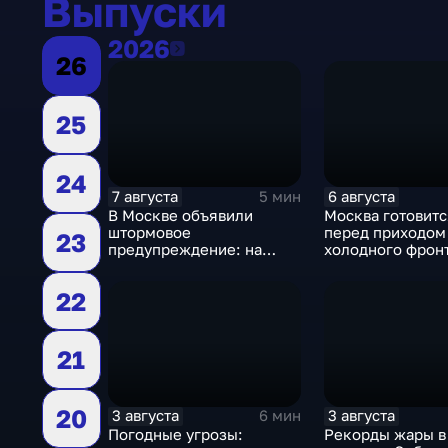
Выпуски
2026
2026
26
25
24
7 августа
6 августа
5 мин
В Москве объявили
Москва готовитс
штормовое
перед приходом
23
предупреждение: на
холодного фронт
столицу надвигаются
грозы, ливни с градом и
22
шквалистый ветер
21
20
3 августа
3 августа
6 мин
Погодные угрозы:
Рекорды жары в