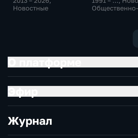
2013 – 2026
,
1991 – …
, Нов
Новостные
Общественно
политические
социально-
экономически
О платформе
Эфир
Журнал