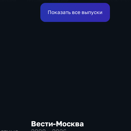
олодания
проливных дождей
Европейскую Росс
оставшиеся дни н
Показать все выпуски
Вести-Москва