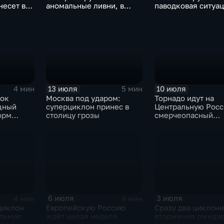
несет в
аномальные ливни, в
паводковая ситуац
европейской части
синоптики вновь
России ожидается
прогнозируют лив
потепление
13 июля
10 июля
4 мин
5 мин
ток
Москва под ударом:
Торнадо идут на
щный
суперциклон принес в
Центральную Росс
орм
столицу грозы
смерчеопасный
холодный фронт у
по Москве и Туле
6 июля
3 июля
4 мин
4 мин
циклон
Европейскую Россию
Сразу два циклон
альную
ждёт целая неделя
вторжения ожидае