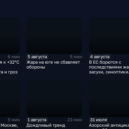
5 августа
4 августа
6 мин
5 мин
я к +32°C
Жара на юге не сбавляет
В ЕС борются с
обороны
последствиями жа
а и гроз
засухи, синоптики
предупреждают о
усилении зноя в Р
1 августа
31 июля
5 мин
23 мин
 Москве,
Дождливый тренд
Азорский антицик