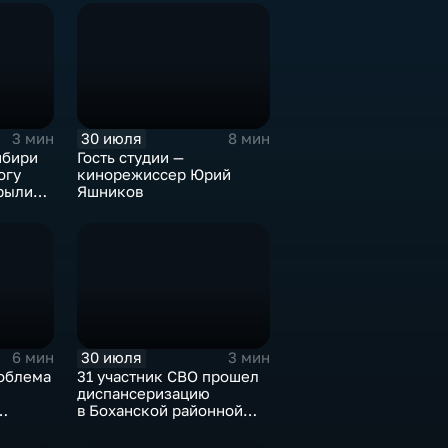
30 июля
3 мин
8 мин
ибири
Гость студии —
огу
кинорежиссер Юрий
рыли
Яшников
музее
30 июля
6 мин
3 мин
облема
31 участник СВО прошел
диспансеризацию
в Боханской районной
ов
больнице
ю улова