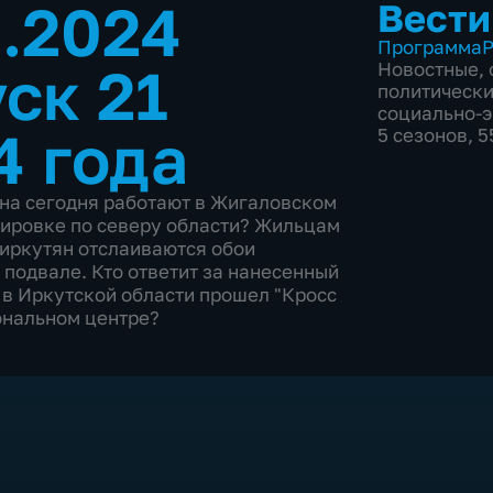
9.2024
Вести
Программа
Р
ск 21
Новостные
,
политическ
социально-
4 года
5 сезонов, 
на сегодня работают в Жигаловском
дировке по северу области? Жильцам
 иркутян отслаиваются обои
 подвале. Кто ответит за нанесенный
в Иркутской области прошел "Кросс
ональном центре?