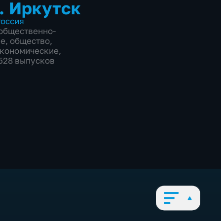
. Иркутск
оссия
общественно-
ие
,
общество
,
экономические
,
5528 выпусков