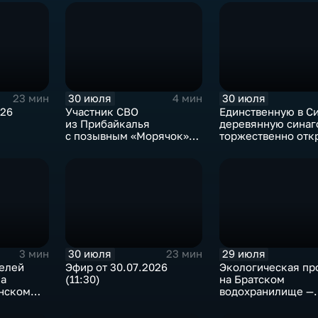
30 июля
30 июля
23 мин
4 мин
026
Участник СВО
Единственную в С
из Прибайкалья
деревянную синаг
с позывным «Морячок»
торжественно отк
и губернатор Игорь
в архитектурно-
Кобзев встретились
этнографическом 
в Иркутске
«Тальцы»
30 июля
29 июля
3 мин
23 мин
телей
Эфир от 30.07.2026
Экологическая пр
ка
(11:30)
на Братском
анском
водохранилище —
нашествие баклан
привело к падени