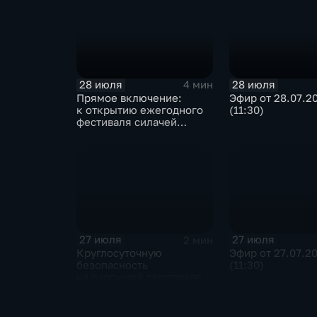
28 июля
28 июля
4 мин
Прямое включение:
Эфир от 28.07.2
к открытию ежегодного
(11:30)
фестиваля силачей
«Владимиръ» в эти
минуты готовятся
на территории
Каштаковской рощи
в предместье Рабочее
27 июля
27 июля
2 мин
Круглосуточную
Эфир от 27.07.2
безопасность
(11:30)
на паромной переправе
к острову Ольхон
в разгар туристического
сезона обеспечивают