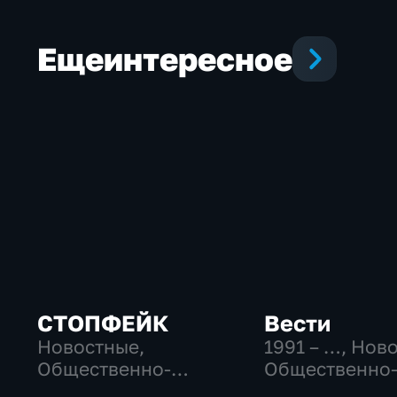
сотрудники ОМОН
Росгвардии
Еще
интересное
СТОПФЕЙК
Вести
Новостные,
1991 – …
, Нов
Общественно-
Общественно
политические,
политические