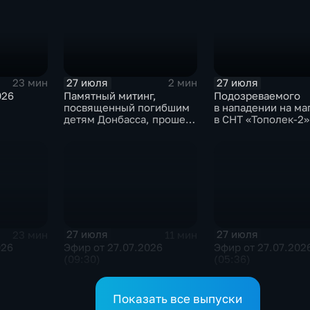
27 июля
27 июля
23 мин
2 мин
026
Памятный митинг,
Подозреваемого
посвященный погибшим
в нападении на ма
детям Донбасса, прошел
в СНТ «Тополек-2»
сегодня в Иркутске
задержали в Ирку
27 июля
27 июля
23 мин
11 мин
026
Эфир от 27.07.2026
Эфир от 27.07.202
(09:30)
(05:36)
Показать все выпуски