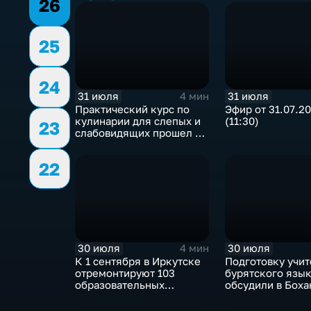
26
25
24
31 июля
31 июля
4 мин
Практический курс по
Эфир от 31.07.2
кулинарии для слепых и
(11:30)
23
слабовидящих прошел в
Иркутске
22
30 июля
30 июля
4 мин
К 1 сентября в Иркутске
Подготовку учи
отремонтируют 103
бурятского язы
образовательных
обсудили в Бох
учреждения
педагогическом
колледже