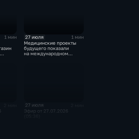
27 июля
1 мин
1 мин
Медицинские проекты
газин
будущего показали
на международном
тске
конгрессе роботической
хирургии
27 июля
2 мин
2 мин
6
Эфир от 27.07.2026
(05:36)