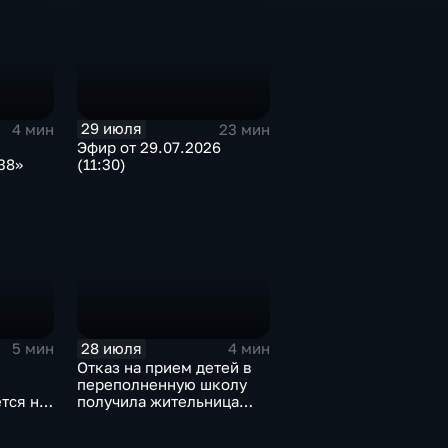
29 июля
4 мин
23 мин
Эфир от 29.07.2026
38»
(11:30)
и
28 июля
5 мин
4 мин
Отказ на прием детей в
переполненную школу
тся на
получила жительница
Дома
Грановщины Ольга Джура