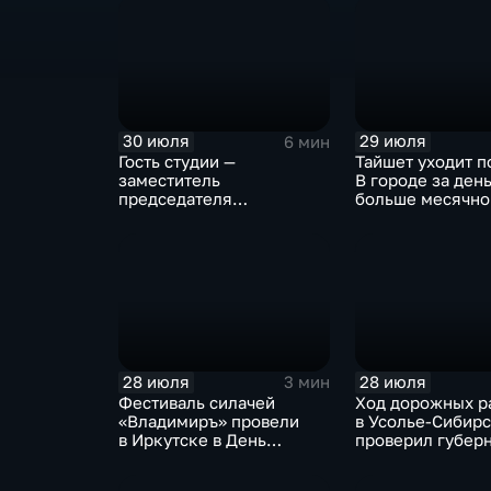
30 июля
29 июля
6 мин
Гость студии —
Тайшет уходит п
заместитель
В городе за ден
председателя
больше месячно
правительства Иркутской
осадков
области Наталья
Дикусарова
28 июля
28 июля
3 мин
Фестиваль силачей
Ход дорожных р
«Владимиръ» провели
в Усолье-Сибир
в Иркутске в День
проверил губер
Крещения Руси
Иркутской обла