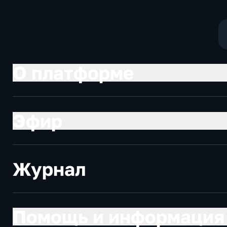
общество
социально-
экономически
О платформе
Эфир
Журнал
Помощь и информация