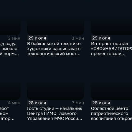
рыбы
29 июля
29 июля
3 мин
3 мин
од воду.
В байкальской тематике
Интернет-портал
ь выпало
художники расписывают
«СВОйНАВИГАТОР
й нормы
технологический мост
презентовали
через реку Ушаковку
в правительстве
в Иркутске
Иркутской област
28 июля
28 июля
4 мин
7 мин
абот
Гость студии — начальник
Областной центр
ском
Центра ГИМС Главного
патриотического
натор
Управления МЧС России
воспитания открое
сти
по Иркутской области
базе иркутского 
Андрей Карепов
офицеров