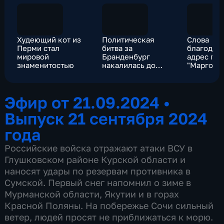
Худеющий кот из
Политическая
Слова
Перми стал
битва за
благодарн
мировой
Бранденбург
адрес по
знаменитостью
накалилась до
"Марго" 
предела
со всех
направле
Эфир от 21.09.2024
•
Выпуск 21 сентября 2024
года
Российские войска отражают атаки ВСУ в
Глушковском районе Курской области и
наносят удары по резервам противника в
Сумской. Первый снег напомнил о зиме в
Мурманской области, Якутии и в горах
Красной Поляны. На побережье Сочи сильный
ветер, людей просят не приближаться к морю.