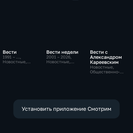
Вести
Вести недели
Вести с
Александром
1991 – …
,
2001 – 2026
,
Новостные,
Новостные,
Кареевским
Общественно-
Общественно-
Новостные,
политические,
политические
Общественно-
социально-
политические
экономические
Установить приложение Смотрим