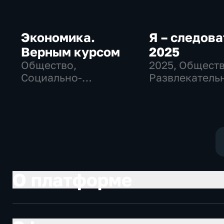
Экономика.
Я – следова
Верным курсом
2025
Общество,
2025
, Обществ
Социально-
Развлекатель
экономические
О платформе