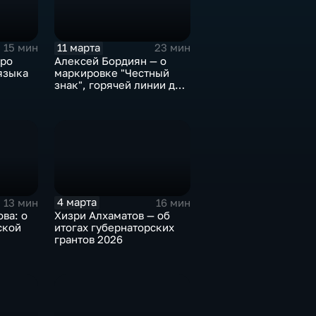
11 марта
15 мин
23 мин
про
Алексей Бордиян — о
языка
маркировке "Честный
знак", горячей линии для
потребителей и правилах
покупок на
маркетплейсах
4 марта
13 мин
16 мин
ва: о
Хизри Алхаматов — об
ской
итогах губернаторских
грантов 2026