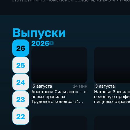
Выпуски
2026
2026
26
25
24
5 августа
3 августа
14 мин
Анастасия Сильванюк — о
Наталья Завьяло
новых правилах
сезонную профи
23
Трудового кодекса с 1
пищевых отравл
сентября
22