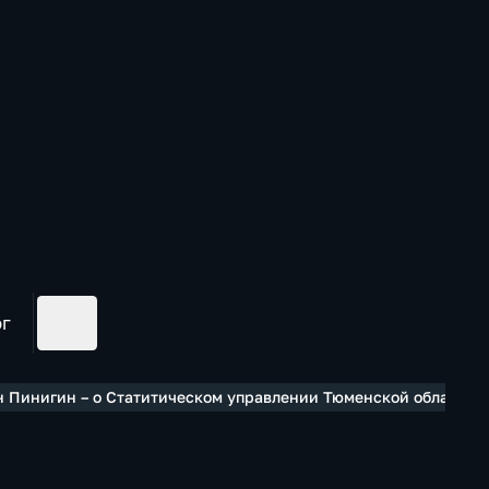
ог
н Пинигин – о Статитическом управлении Тюменской области