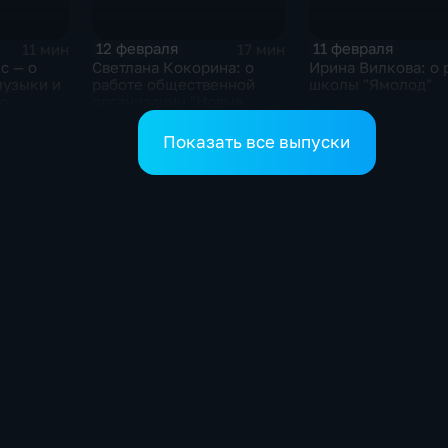
12 февраля
11 февраля
11 мин
17 мин
с — о
Светлана Кокорина: о
Ирина Вилкова: о 
музыки и
работе общественной
школы "Ямолод"
о
организации "Новые
зведений
горизонты"
Показать все выпуски