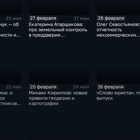
27 февраля
26 февраля
33 мин
17 мин
чук — об
Екатерина Атарщикова:
Олег Севостьянов:
про земельный контроль
отчетность
ности и
в преддверии
некоммерческих
иг
строительного сезона на
организаций
Ямале
20 февраля
18 февраля
22 мин
24 мин
на: о
Михаил Кириллов: новые
«Слово юриста»: п
се
правила геодезии и
выпуск
стников
картографии