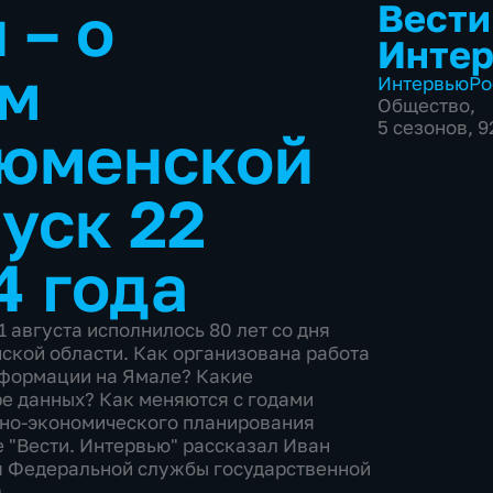
 – о
Вести
Инте
ом
Интервью
Ро
Общество
,
5 сезонов, 
Тюменской
уск 22
4 года
 августа исполнилось 80 лет со дня
ской области. Как организована работа
нформации на Ямале? Какие
е данных? Как меняются с годами
ьно-экономического планирования
 "Вести. Интервью" рассказал Иван
я Федеральной службы государственной
.