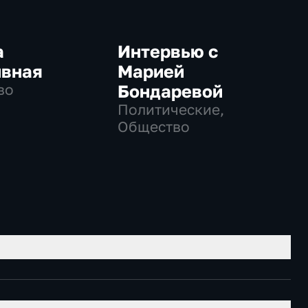
а
Интервью с
ивная
Марией
во
Бондаревой
Политические,
Общество