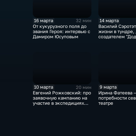
16 марта
14 марта
32 мин
От кукурузного поля до
Василий Сэротэт
звания Героя: интервью с
жизни в тундре,
Дамиром Юсуповым
создателем "До
и секретах каче
мяса
10 марта
9 марта
20 мин
Евгений Рожковский: про
Ирина Фатеева 
заявочную кампанию на
потребности сев
участие в экспедициях
театре
"Зеленой Арктики"