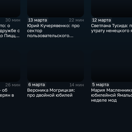
13 марта
12 марта
30 мин
22 мин
то: о
Юрий Кучерявенко: про
Светлана Тусида: 
 дружбе с
сектор
утрату ненецкого 
до Пиццы"
пользовательского
ственного
сопровождения
6 марта
5 марта
26 мин
14 мин
— об
Вероника Могрицкая:
Мария Масленнико
ерян в
про двойной юбилей
юбилейной Ямаль
неделе мод