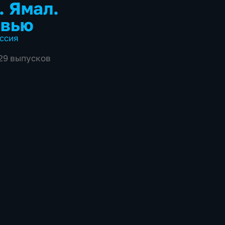
. Ямал.
рвью
ссия
929 выпусков