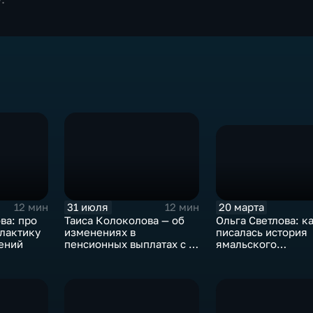
20 марта
31 июля
12 мин
12 мин
Ольга Светлова: к
ва: про
Таиса Колоколова — об
писалась история
лактику
изменениях в
ямальского
ений
пенсионных выплатах с 1
подразделения
августа 2026 года
Росгвардии