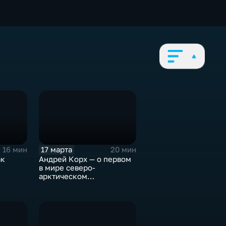
17 марта
16 мин
20 мин
ак
Андрей Корх — о первом
в мире северо-
арктическом
передвижном лектории и
миражах в белоснежных
пустынях