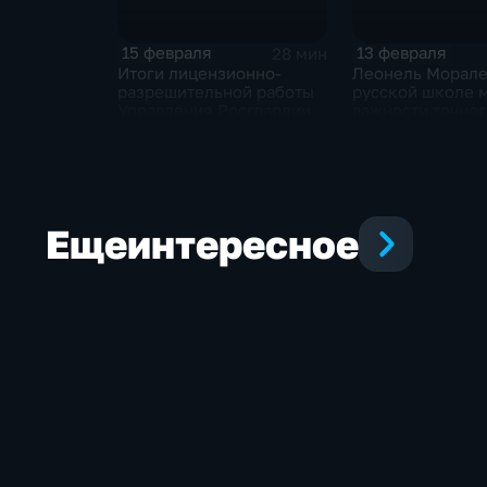
15 февраля
13 февраля
28 мин
Итоги лицензионно-
Леонель Морале
разрешительной работы
русской школе 
Управления Росгвардии
важности точног
по ЯНАО в 2025 году
пересказа прои
классиков
Еще
интересное