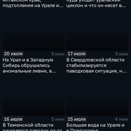
подтопления на Урале и
циклон и что он несет в
сентябрьская прохлада в
Москву
Петербурге
20 июля
17 июля
5 мин
5 мин
На Урал и в Западную
В Свердловской области
Сибирь обрушились
стабилизируется
аномальные ливни, в
паводковая ситуация, но
европейской части
синоптики вновь
России ожидается
прогнозируют ливни
потепление
16 июля
15 июля
5 мин
4 мин
В Тюменской области
Большая вода на Урале и
ожидается паводок из-за
в Предуралье