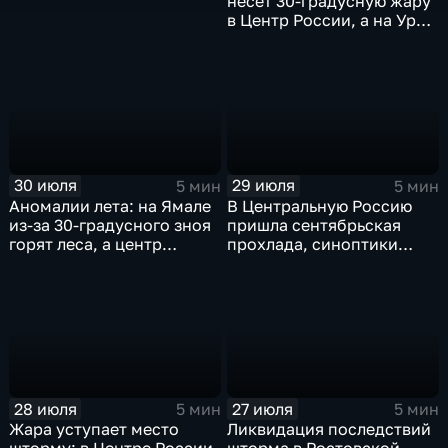
несет 30-градусную жару
в Центр России, а на Урал
— ливни
30 июля
29 июля
5 мин
5 мин
Аномалии лета: на Ямале
В Центральную Россию
из-за 30-градусного зноя
пришла сентябрьская
горят леса, а центр
прохлада, синоптики
России ждет потепления
прогнозируют затяжные
дожди
28 июля
27 июля
5 мин
5 мин
Жара уступает место
Ликвидация последствий