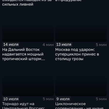
сильных ливней
14 июля
13 июля
4 мин
5 мин
На Дальний Восток
Москва под ударом:
надвигается мощный
суперциклон принес в
тропический шторм
столицу грозы
"Гави"
10 июля
9 июля
5 мин
5 мин
Торнадо идут на
Циклоническое
Центральную Россию:
соревнование - не иначе