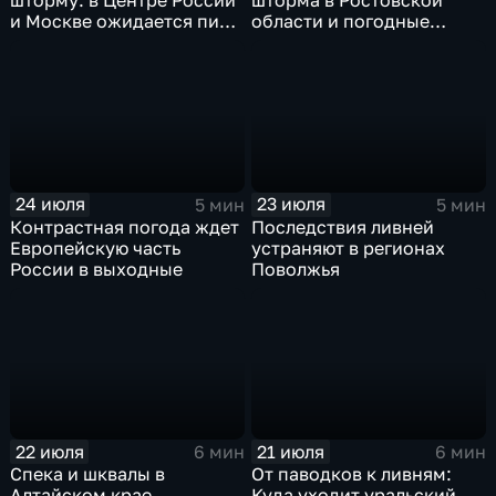
шторму: в Центре России
шторма в Ростовской
и Москве ожидается пик
области и погодные
ненастья
качели в Центральной
России
24 июля
23 июля
5 мин
5 мин
Контрастная погода ждет
Последствия ливней
Европейскую часть
устраняют в регионах
России в выходные
Поволжья
22 июля
21 июля
6 мин
6 мин
Спека и шквалы в
От паводков к ливням:
Алтайском крае,
Куда уходит уральский