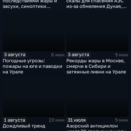
последствиями жары и
скалы для спасения АЭС
засухи, синоптики
из-за обмеления Дуная,
предупреждают об
пока к России подступает
усилении зноя в России
аномальная жара
3 августа
3 августа
6 мин
5 мин
Погодные угрозы:
Рекорды жары в Москве,
пожары на юге и паводки
смерчи в Сибири и
на Урале
затяжные ливни на Урале
1 августа
31 июля
23 мин
5 мин
Дождливый тренд
Азорский антициклон