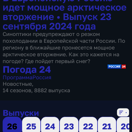
идет мощное арктическое
вторжение
•
Выпуск 23
сентября 2024 года
Синоптики предупреждают о резком
похолодании в Европейской части России. По
региону в ближайшие пронесется мощное
арктическое вторжение. Как это кажется на
погоде? Где пойдет первый снег?
Погода 24
Программа
Россия
Новостные
,
14 сезонов, 8882 выпуска
Выпуски
26
25
24
23
22
21
20