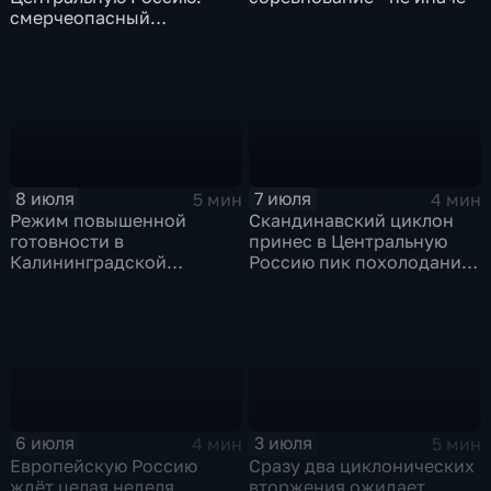
смерчеопасный
холодный фронт ударит
по Москве и Туле
8 июля
7 июля
5 мин
4 мин
Режим повышенной
Скандинавский циклон
готовности в
принес в Центральную
Калининградской
Россию пик похолодания
области и угроза
и ливни
экстремальных ливней в
Центральной России
6 июля
3 июля
4 мин
5 мин
Европейскую Россию
Сразу два циклонических
ждёт целая неделя
вторжения ожидает