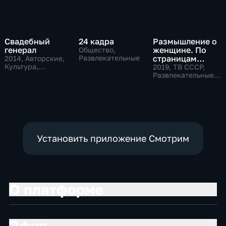
Свадебный
24 кадра
Размышление о
генерал
женщине. По
Общество,
Развлекательные
страницам
2014
, Авторские,
Культура,
советского
2019
, ТВ СССР,
общество
телевидения
Развлекательные,
общество
Установить приложение Смотрим
О платформе
Эфир