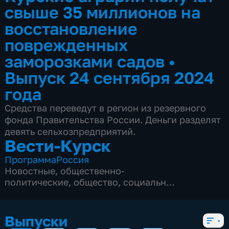
свыше 35 миллионов на
восстановление
поврежденных
заморозками садов
•
Выпуск 24 сентября 2024
года
Средства переведут в регион из резервного
фонда Правительства России. Деньги разделят
девять сельхозпредприятий.
Вести-Курск
Программа
Россия
Новостные
,
общественно-
политические
,
общество
,
социально-
экономические
,
5 сезонов, 12968 выпусков
Выпуски