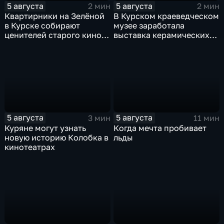
5 августа
5 августа
2 мин
2 мин
Квартирники на Зелёной
В Курском краеведческом
в Курске собирают
музее заработала
ценителей старого кино
выставка керамических
уже 8 лет
игрушек в традиционных
нарядах нашего края
5 августа
5 августа
3 мин
11 мин
Куряне могут узнать
Когда мечта пробивает
новую историю Колобка в
льды
кинотеатрах