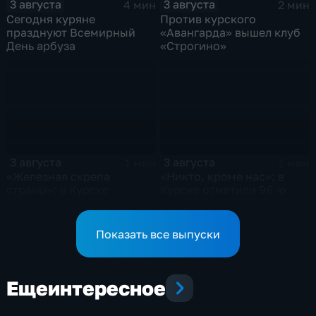
3 августа
3 августа
4 мин
2 мин
Сегодня куряне
Против курского
празднуют Всемирный
«Авангарда» вышел клуб
День арбуза
«Строгино»
3 августа
3 августа
1 мин
1 мин
«Железная скрепа
«Никто, кроме нас»: в
страны»: в Курске
Курске отметили 96-ю
поздравили
годовщину образования
железнодорожников
ВДВ
региона
Показать все выпуски
Еще
интересное