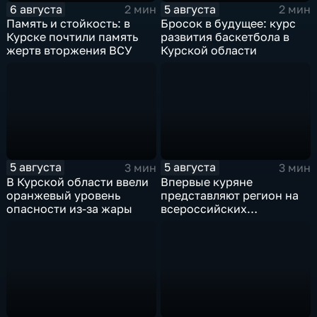
6 августа
5 августа
2 мин
2 мин
Память и стойкость: в
Бросок в будущее: курс
Курске почтили память
развития баскетбола в
жертв вторжения ВСУ
Курской области
5 августа
5 августа
3 мин
3 мин
В Курской области ввели
Впервые куряне
оранжевый уровень
представляют регион на
опасности из-за жары
всероссийских
юношеских
соревнованиях по игре в
лапту