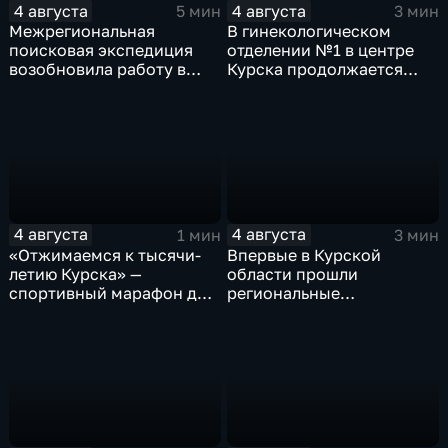
4 августа
4 августа
5 мин
3 мин
Межрегиональная
В гинекологическом
поисковая экспедиция
отделении №1 в центре
возобновила работу в
Курска продолжается
Знаменской роще Курска
реконструкция
4 августа
4 августа
1 мин
3 мин
«Отжимаемся к тысячи-
Впервые в Курской
летию Курска» —
области прошли
спортивный марафон для
региональные
горожан
соревнования по
мотоджимхане