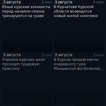
3 августа
3 августа
2 мин
4 мин
Юные курские хоккеисты
В Курчатове Курской
перед началом сезона
области возводится
тренируются на траве
новый жилой комплекс
3 августа
3 августа
3 мин
3 мин
Ученики курских школ
В Курске прошли матчи
проходят трудовую
очередного тура
практику
Юношеской футбольной
лиги