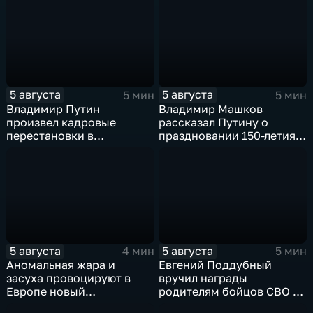
под Киевом
5 августа
5 августа
5 мин
5 мин
Владимир Путин
Владимир Машков
произвел кадровые
рассказал Путину о
перестановки в
праздновании 150-летия
руководстве
Союза театральных
Минобороны и СВО
деятелей и новых
инициативах
5 августа
5 августа
4 мин
5 мин
Аномальная жара и
Евгений Поддубный
засуха провоцируют в
вручил награды
Европе новый
родителям бойцов СВО в
энергетический и
день освобождения