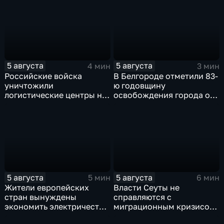
региона
5 августа
5 августа
4 мин
3 мин
Российские войска
В Белгороде отметили 83-
уничтожили
ю годовщину
логистические центры на
освобождения города от
Украине,
фашистских захватчиков
использовавшиеся для
нужд ВСУ
5 августа
5 августа
5 мин
6 мин
Жители европейских
Власти Сеуты не
стран вынуждены
справляются с
экономить электричество
миграционным кризисом
из-за рекордного
на фоне бездействия