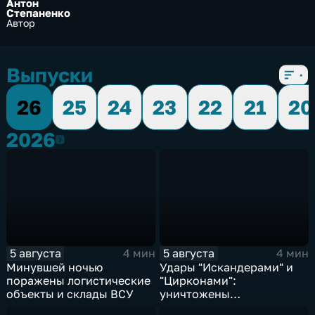
Антон
Степаненко
Автор
Выпуски
26
25
24
23
22
21
20
2026
2026
5 августа
5 августа
4 мин
4 мин
Минувшей ночью
Удары "Искандерами" и
поражены логистические
"Цирконами":
объекты и склады ВСУ
уничтожены
логистические базы ВСУ