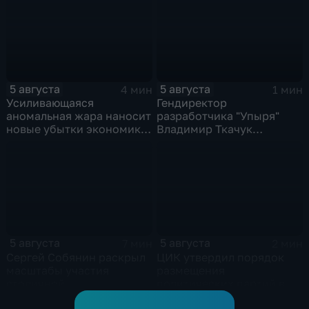
российских
массированных ударов
5 августа
5 августа
4 мин
1 мин
Усиливающаяся
Гендиректор
аномальная жара наносит
разработчика "Упыря"
новые убытки экономике
Владимир Ткачук
Европы
пострадал при подрыве
автомобиля
5 августа
5 августа
7 мин
2 мин
Сергей Собянин раскрыл
ЦИК утвердил порядок
масштабы участия
размещения
столичной
политических партий в
промышленности и
избирательном