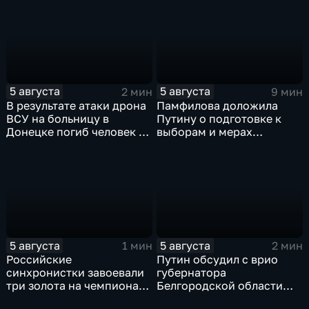
России
Париже с двенадцатью
медалями
5 августа
5 августа
2 мин
9 мин
В результате атаки дрона
Памфилова доложила
ВСУ на больницу в
Путину о подготовке к
Донецке погиб человек и
выборам и мерах
разрушено
безопасности в условиях
ревматологическое
угроз
отделение
5 августа
5 августа
1 мин
2 мин
Российские
Путин обсудил с врио
синхронистки завоевали
губернатора
три золота на чемпионате
Белгородской области
Европы в Париже
безопасность и развитие