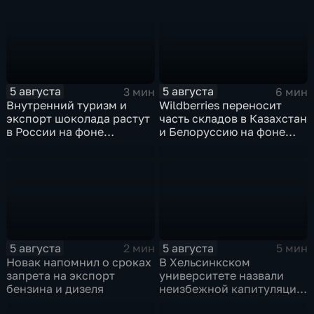
обмеления Дуная
Мадрида и разногласий в
ЕС
5 августа
5 августа
3 мин
6 мин
Внутренний туризм и
Wildberries переносит
экспорт шоколада растут
часть складов в Казахстан
в России на фоне
и Белоруссию на фоне
прогнозов об обвале
перестройки логистики
рынка США
маркетплейсов
5 августа
5 августа
2 мин
5 мин
Новак напомнил о сроках
В Хельсинкском
запрета на экспорт
университете назвали
бензина и дизеля
неизбежной капитуляцию
киевского режима после