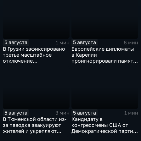
продовольственный
Белгорода
кризис
5 августа
5 августа
1 мин
6 мин
В Грузии зафиксировано
Европейские дипломаты
третье масштабное
в Карелии
отключение
проигнорировали память
электроэнергии за
советских солдат, убитых
последние две недели
финскими оккупантами
5 августа
5 августа
3 мин
1 мин
В Тюменской области из-
Кандидату в
за паводка эвакуируют
конгрессмены США от
жителей и укрепляют
Демократической партии
берега земляными валами
грозит тюрьма за драку с