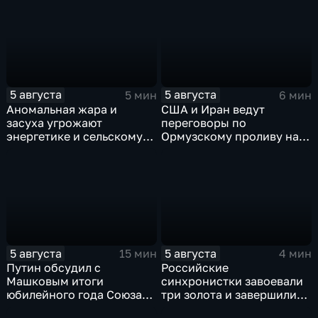
ножом на Гавайях
5 августа
5 августа
5 мин
6 мин
Аномальная жара и
США и Иран ведут
засуха угрожают
переговоры по
энергетике и сельскому
Ормузскому проливу на
хозяйству европейских
фоне истощения
стран
американских военных
запасов
5 августа
5 августа
15 мин
4 мин
Путин обсудил с
Российские
Машковым итоги
синхронистки завоевали
юбилейного года Союза
три золота и завершили
театральных деятелей
чемпионат Европы в