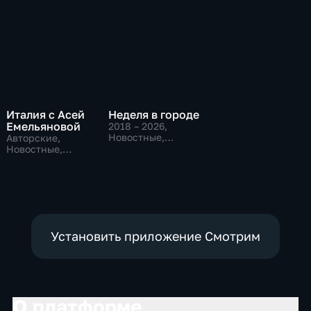
Италия с Асей
Неделя в городе
Емельяновой
2018 – 2026
,
Новостные,
Авторские,
Общественно-
Новостные,
политические,
общественно-
общество
политические
Установить приложение Смотрим
О платформе