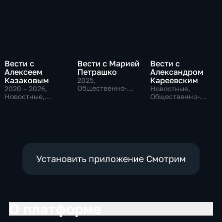
Вести с
Вести с Марией
Вести с
Алексеем
Петрашко
Александром
Казаковым
Кареевским
2025
,
Общественно-
2020 – 2026
,
Новостные,
политические,
Новостные,
Общественно-
Новостные
Общественно-
политические
политические
Установить приложение Смотрим
О платформе