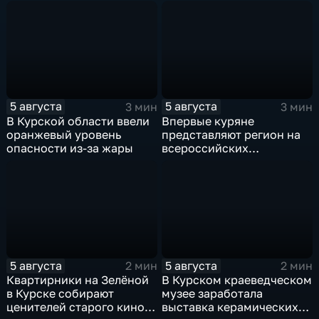
5 августа
5 августа
3 мин
3 мин
В Курской области ввели
Впервые куряне
оранжевый уровень
представляют регион на
опасности из-за жары
всероссийских
юношеских
соревнованиях по игре в
лапту
5 августа
5 августа
2 мин
2 мин
Квартирники на Зелёной
В Курском краеведческом
в Курске собирают
музее заработала
ценителей старого кино
выставка керамических