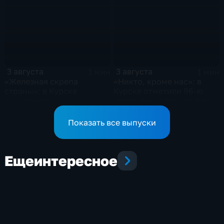
3 августа
3 августа
1 мин
1 мин
«Железная скрепа
«Никто, кроме нас»: в
страны»: в Курске
Курске отметили 96-ю
поздравили
годовщину образования
железнодорожников
ВДВ
региона
Показать все выпуски
Еще
интересное