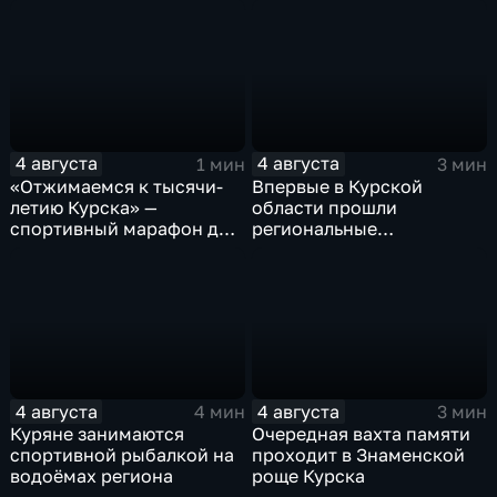
Знаменской роще Курска
реконструкция
4 августа
4 августа
1 мин
3 мин
«Отжимаемся к тысячи-
Впервые в Курской
летию Курска» —
области прошли
спортивный марафон для
региональные
горожан
соревнования по
мотоджимхане
4 августа
4 августа
4 мин
3 мин
Куряне занимаются
Очередная вахта памяти
спортивной рыбалкой на
проходит в Знаменской
водоёмах региона
роще Курска