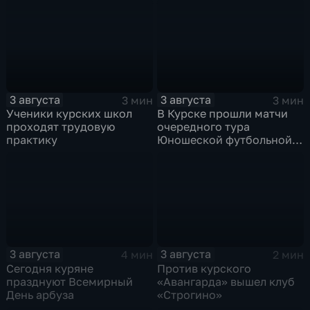
3 августа
3 августа
3 мин
3 мин
Ученики курских школ
В Курске прошли матчи
проходят трудовую
очередного тура
практику
Юношеской футбольной
лиги
3 августа
3 августа
4 мин
2 мин
Сегодня куряне
Против курского
празднуют Всемирный
«Авангарда» вышел клуб
День арбуза
«Строгино»