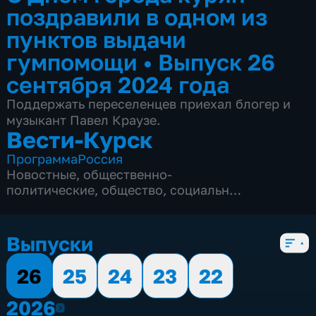
поздравили в одном из
пунктов выдачи
гумпомощи
•
Выпуск 26
сентября 2024 года
Поддержать переселенцев приехал блогер и
музыкант Павел Краузе.
Вести-Курск
Программа
Россия
Новостные
,
общественно-
политические
,
общество
,
социально-
экономические
,
5 сезонов, 12968 выпусков
Выпуски
26
25
24
23
22
2026
2026