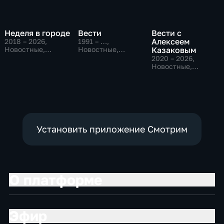
Неделя в городе
Вести
Вести с
Алексеем
2018 – 2026
,
1991 – …
,
Новостные,
Новостные,
Казаковым
Общество,
Общественно-
2020 – 2026
,
общественно-
политические,
Новостные,
политические
социально-
Общественно-
экономические
политические
Установить приложение Смотрим
О платформе
Эфир