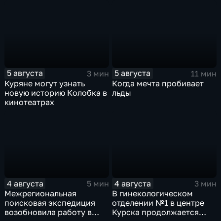
уже 8 лет
игрушек в традиционных
нарядах нашего края
5 августа
5 августа
3 мин
11 мин
Куряне могут узнать
Когда мечта пробивает
новую историю Колобка в
льды
кинотеатрах
4 августа
4 августа
5 мин
3 мин
Межрегиональная
В гинекологическом
поисковая экспедиция
отделении №1 в центре
возобновила работу в
Курска продолжается