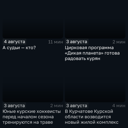
4 августа
3 августа
11 мин
2 мин
А судьи — кто?
Цирковая программа
«Дикая планета» готова
радовать курян
3 августа
3 августа
2 мин
4 мин
Юные курские хоккеисты
В Курчатове Курской
перед началом сезона
области возводится
тренируются на траве
новый жилой комплекс