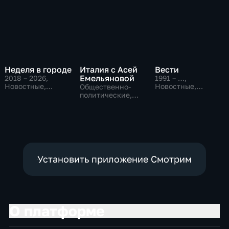
Неделя в городе
Италия с Асей
Вести
Емельяновой
2018 – 2026
,
1991 – …
,
Новостные,
Новостные,
Общественно-
Общество,
Общественно-
политические,
общественно-
политические,
Общество,
политические
социально-
новостные
экономические
Установить приложение Смотрим
О платформе