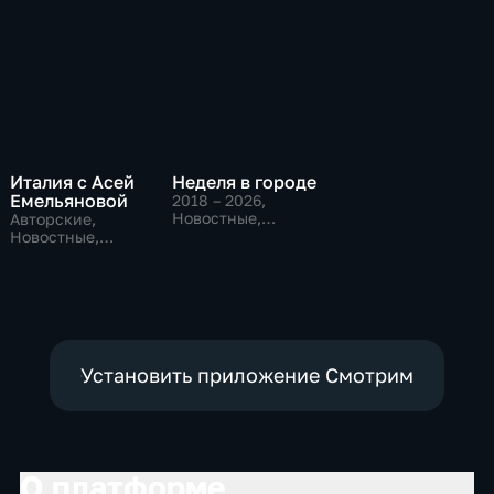
Италия с Асей
Неделя в городе
Емельяновой
2018 – 2026
,
Новостные,
Авторские,
Общественно-
Новостные,
политические,
общественно-
общество
политические
Установить приложение Смотрим
О платформе