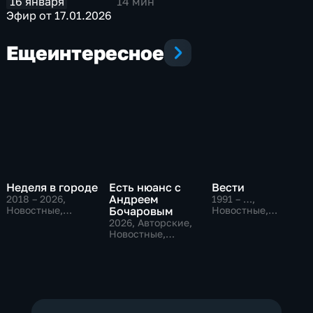
16 января
14 мин
Эфир от 17.01.2026
Еще
интересное
Неделя в городе
Есть нюанс с
Вести
Андреем
2018 – 2026
,
1991 – …
,
Новостные,
Бочаровым
Новостные,
Общество,
Общественно-
2026
, Авторские,
общественно-
политические,
Новостные,
политические
социально-
общественно-
экономические
политические