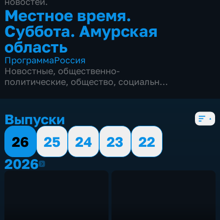
новостей.
Местное время.
Суббота. Амурская
область
Программа
Россия
Новостные
,
общественно-
политические
,
общество
,
социально-
экономические
,
5 сезонов, 199 выпусков
Выпуски
26
25
24
23
22
2026
2026